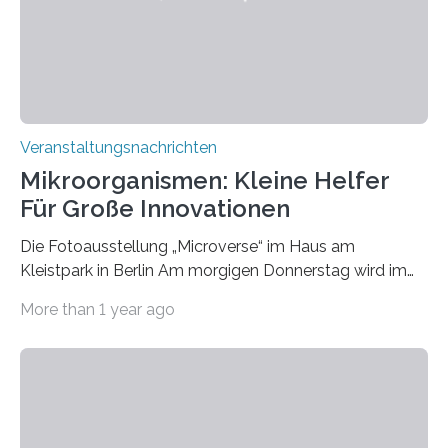
Veranstaltungsnachrichten
Mikroorganismen: Kleine Helfer
Für Große Innovationen
Die Fotoausstellung „Microverse“ im Haus am
Kleistpark in Berlin Am morgigen Donnerstag wird im
Haus am Kleistpark, Berlin-Schöneberg, die Ausstellung
More than 1 year ago
„Microverse“ mit Arbeiten der Fotografin Kathrin
Linkersdorff eröffnet. Die gezeigten Fotografien sind
Momentaufnahmen, die den Verfallsprozess von
Pflanzen festhalten. Die Künstlerin setzt in den
großformatigen Bildern die Schönheit, das Werden und
Vergehen der Natur künstlerisch wirkungsvoll in Szene.