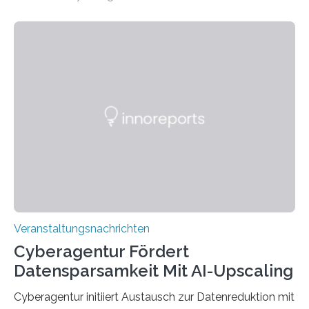
Universität des Saarlandes und der Hochschule für
Technik und Wirtschaft des Saarlandes (htw saar) in
den MINT-Fächern ausgebildet werden und im
Anschluss in den hiesigen Arbeitsmarkt integriert
werden. Damit dies künftig noch besser gelingt, fördert
der Deutsche Akademische Austauschdienst beide
saarländischen Hochschulen im Gemeinschaftsprojekt
„QUAZAR“ mit insgesamt 1,15 Millionen Euro über vier
Jahre. Die Auftaktveranstaltung für das Förderprojekt
findet am…
Veranstaltungsnachrichten
Cyberagentur Fördert
Datensparsamkeit Mit AI-Upscaling
Cyberagentur initiiert Austausch zur Datenreduktion mit