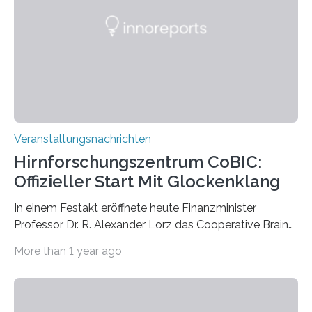
Künstlerisch-wissenschaftliche Kollaboration im HU-
Labor für Mikrobiologie Für das Projekt „Microverse“ hat
Kathrin Linkersdorff gemeinsam mit der Mikrobiologin
Prof. Dr. Regine Hengge vom…
Veranstaltungsnachrichten
Hirnforschungszentrum CoBIC:
Offizieller Start Mit Glockenklang
In einem Festakt eröffnete heute Finanzminister
Professor Dr. R. Alexander Lorz das Cooperative Brain
Imaging Center (CoBIC) auf dem Campus Niederrad
More than 1 year ago
der Goethe-Universität Frankfurt. Das CoBIC ist eine
Kooperation der Goethe-Universität, des Max-Planck-
Instituts für empirische Ästhetik sowie des Ernst
Strüngmann Instituts. Es bietet den Forschenden