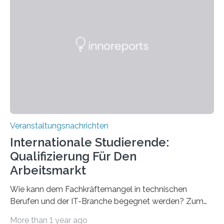
direkten Zugang zu einer Vielzahl hochmoderner
Spitzentechnologien, mit der die Funktionsweise des
Gehirns besser verstanden und innovative Therapien
für neurologische und psychiatrische Erkrankungen
entwickelt werden können. Die hochmodernen Geräte
sind eingebaut, die Büros sind eingerichtet…
Veranstaltungsnachrichten
Internationale Studierende:
Qualifizierung Für Den
Arbeitsmarkt
Wie kann dem Fachkräftemangel in technischen
Berufen und der IT-Branche begegnet werden? Zum
Beispiel durch internationale Studierende, die an der
More than 1 year ago