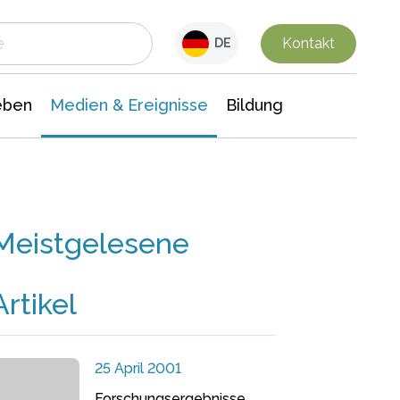
 Leben
Medien & Ereignisse
Interdisziplinäre Forschung
Veranstaltungsnachrichten
n Chemie
Gesellschaftswissenschaften
Kontakt
DE
eben
Medien & Ereignisse
Bildung
Meistgelesene
Artikel
25 April 2001
Forschungsergebnisse