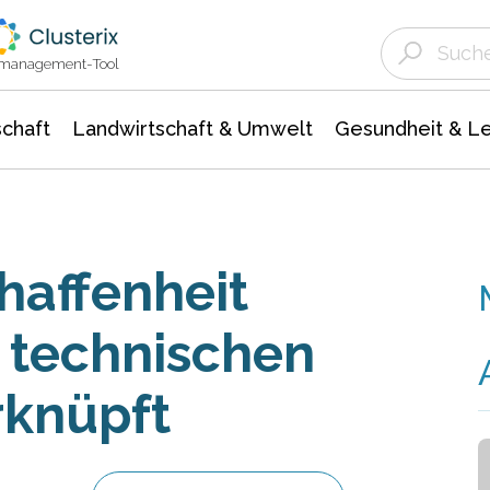
Landwirtschaft & Umwelt
Gesundheit &
Agrar- Forstwissenschaften
Unternehmensmeldungen
Biowissenschafte
Ökologie Umwelt- Naturschutz
ktmanagement-Tool
chaft
Landwirtschaft & Umwelt
Gesundheit & L
haffenheit
 technischen
rknüpft