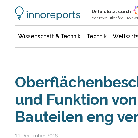
Wissenschaft & Technik
Informationstechnologie
Energie & Elektrotechnik
Unterstützt durch
das revolutionäre Proje
Wissenschaft & Technik
Technik
Weltwirts
Oberflächenbesc
und Funktion von
Bauteilen eng ve
14 December 2016