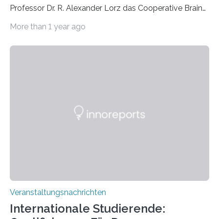
Professor Dr. R. Alexander Lorz das Cooperative Brain
Imaging Center (CoBIC) auf dem Campus Niederrad
More than 1 year ago
der Goethe-Universität Frankfurt. Das CoBIC ist eine
Kooperation der Goethe-Universität, des Max-Planck-
Instituts für empirische Ästhetik sowie des Ernst
Strüngmann Instituts. Es bietet den Forschenden
direkten Zugang zu einer Vielzahl hochmoderner
Spitzentechnologien, mit der die Funktionsweise des
Gehirns besser verstanden und innovative Therapien
für neurologische und psychiatrische Erkrankungen
entwickelt werden können. Die hochmodernen Geräte
sind eingebaut, die Büros sind eingerichtet…
Veranstaltungsnachrichten
Internationale Studierende: