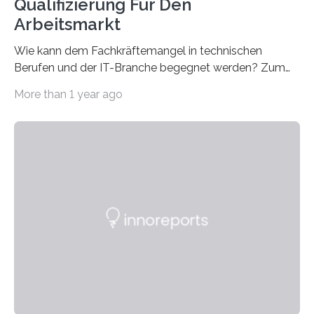
Qualifizierung Für Den
Arbeitsmarkt
Wie kann dem Fachkräftemangel in technischen
Berufen und der IT-Branche begegnet werden? Zum
Beispiel durch internationale Studierende, die an der
More than 1 year ago
Universität des Saarlandes und der Hochschule für
Technik und Wirtschaft des Saarlandes (htw saar) in
den MINT-Fächern ausgebildet werden und im
Anschluss in den hiesigen Arbeitsmarkt integriert
werden. Damit dies künftig noch besser gelingt, fördert
der Deutsche Akademische Austauschdienst beide
saarländischen Hochschulen im Gemeinschaftsprojekt
„QUAZAR“ mit insgesamt 1,15 Millionen Euro über vier
Jahre. Die Auftaktveranstaltung für das Förderprojekt
findet am…