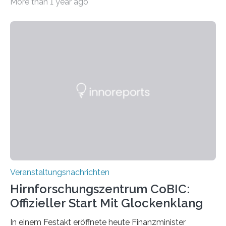
More than 1 year ago
„Microverse“ mit Arbeiten der Fotografin Kathrin
Linkersdorff eröffnet. Die gezeigten Fotografien sind
Momentaufnahmen, die den Verfallsprozess von
Pflanzen festhalten. Die Künstlerin setzt in den
großformatigen Bildern die Schönheit, das Werden und
Vergehen der Natur künstlerisch wirkungsvoll in Szene.
Künstlerisch-wissenschaftliche Kollaboration im HU-
Labor für Mikrobiologie Für das Projekt „Microverse“ hat
Kathrin Linkersdorff gemeinsam mit der Mikrobiologin
Prof. Dr. Regine Hengge vom…
Veranstaltungsnachrichten
Hirnforschungszentrum CoBIC:
Offizieller Start Mit Glockenklang
In einem Festakt eröffnete heute Finanzminister