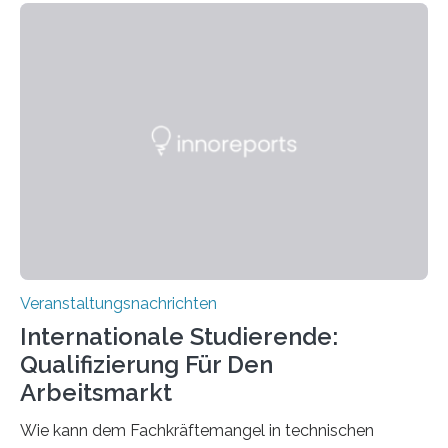
Instituts für empirische Ästhetik sowie des Ernst
Strüngmann Instituts. Es bietet den Forschenden
direkten Zugang zu einer Vielzahl hochmoderner
Spitzentechnologien, mit der die Funktionsweise des
Gehirns besser verstanden und innovative Therapien
für neurologische und psychiatrische Erkrankungen
entwickelt werden können. Die hochmodernen Geräte
sind eingebaut, die Büros sind eingerichtet…
Veranstaltungsnachrichten
Internationale Studierende:
Qualifizierung Für Den
Arbeitsmarkt
Wie kann dem Fachkräftemangel in technischen