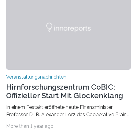
großformatigen Bildern die Schönheit, das Werden und
Vergehen der Natur künstlerisch wirkungsvoll in Szene.
Künstlerisch-wissenschaftliche Kollaboration im HU-
Labor für Mikrobiologie Für das Projekt „Microverse“ hat
Kathrin Linkersdorff gemeinsam mit der Mikrobiologin
Prof. Dr. Regine Hengge vom…
Veranstaltungsnachrichten
Hirnforschungszentrum CoBIC:
Offizieller Start Mit Glockenklang
In einem Festakt eröffnete heute Finanzminister
Professor Dr. R. Alexander Lorz das Cooperative Brain
Imaging Center (CoBIC) auf dem Campus Niederrad
More than 1 year ago
der Goethe-Universität Frankfurt. Das CoBIC ist eine
Kooperation der Goethe-Universität, des Max-Planck-