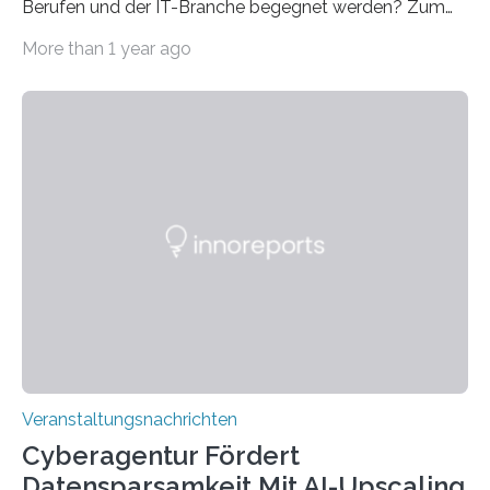
Berufen und der IT-Branche begegnet werden? Zum
Beispiel durch internationale Studierende, die an der
More than 1 year ago
Universität des Saarlandes und der Hochschule für
Technik und Wirtschaft des Saarlandes (htw saar) in
den MINT-Fächern ausgebildet werden und im
Anschluss in den hiesigen Arbeitsmarkt integriert
werden. Damit dies künftig noch besser gelingt, fördert
der Deutsche Akademische Austauschdienst beide
saarländischen Hochschulen im Gemeinschaftsprojekt
„QUAZAR“ mit insgesamt 1,15 Millionen Euro über vier
Jahre. Die Auftaktveranstaltung für das Förderprojekt
findet am…
Veranstaltungsnachrichten
Cyberagentur Fördert
Datensparsamkeit Mit AI-Upscaling