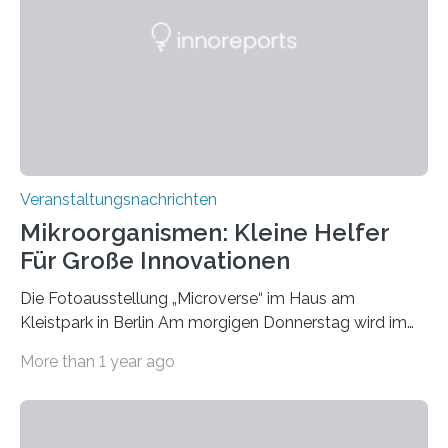
Veranstaltungsnachrichten
Mikroorganismen: Kleine Helfer
Für Große Innovationen
Die Fotoausstellung „Microverse“ im Haus am
Kleistpark in Berlin Am morgigen Donnerstag wird im
Haus am Kleistpark, Berlin-Schöneberg, die Ausstellung
More than 1 year ago
„Microverse“ mit Arbeiten der Fotografin Kathrin
Linkersdorff eröffnet. Die gezeigten Fotografien sind
Momentaufnahmen, die den Verfallsprozess von
Pflanzen festhalten. Die Künstlerin setzt in den