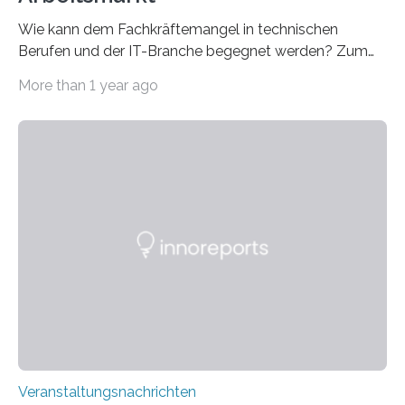
Wie kann dem Fachkräftemangel in technischen
Berufen und der IT-Branche begegnet werden? Zum
Beispiel durch internationale Studierende, die an der
More than 1 year ago
Universität des Saarlandes und der Hochschule für
Technik und Wirtschaft des Saarlandes (htw saar) in
den MINT-Fächern ausgebildet werden und im
Anschluss in den hiesigen Arbeitsmarkt integriert
werden. Damit dies künftig noch besser gelingt, fördert
der Deutsche Akademische Austauschdienst beide
saarländischen Hochschulen im Gemeinschaftsprojekt
„QUAZAR“ mit insgesamt 1,15 Millionen Euro über vier
Jahre. Die Auftaktveranstaltung für das Förderprojekt
findet am…
Veranstaltungsnachrichten