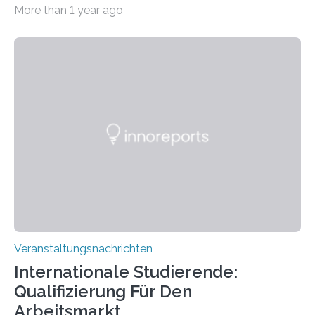
Imaging Center (CoBIC) auf dem Campus Niederrad
More than 1 year ago
der Goethe-Universität Frankfurt. Das CoBIC ist eine
Kooperation der Goethe-Universität, des Max-Planck-
Instituts für empirische Ästhetik sowie des Ernst
Strüngmann Instituts. Es bietet den Forschenden
direkten Zugang zu einer Vielzahl hochmoderner
Spitzentechnologien, mit der die Funktionsweise des
Gehirns besser verstanden und innovative Therapien
für neurologische und psychiatrische Erkrankungen
entwickelt werden können. Die hochmodernen Geräte
sind eingebaut, die Büros sind eingerichtet…
Veranstaltungsnachrichten
Internationale Studierende:
Qualifizierung Für Den
Arbeitsmarkt