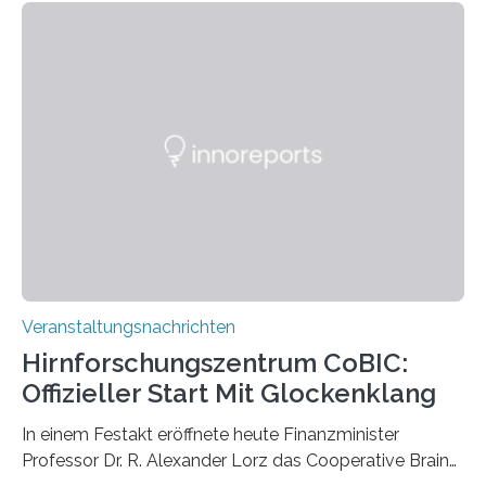
Momentaufnahmen, die den Verfallsprozess von
Pflanzen festhalten. Die Künstlerin setzt in den
großformatigen Bildern die Schönheit, das Werden und
Vergehen der Natur künstlerisch wirkungsvoll in Szene.
Künstlerisch-wissenschaftliche Kollaboration im HU-
Labor für Mikrobiologie Für das Projekt „Microverse“ hat
Kathrin Linkersdorff gemeinsam mit der Mikrobiologin
Prof. Dr. Regine Hengge vom…
Veranstaltungsnachrichten
Hirnforschungszentrum CoBIC:
Offizieller Start Mit Glockenklang
In einem Festakt eröffnete heute Finanzminister
Professor Dr. R. Alexander Lorz das Cooperative Brain