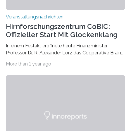
Veranstaltungsnachrichten
Hirnforschungszentrum CoBIC:
Offizieller Start Mit Glockenklang
In einem Festakt eröffnete heute Finanzminister
Professor Dr. R. Alexander Lorz das Cooperative Brain
Imaging Center (CoBIC) auf dem Campus Niederrad
More than 1 year ago
der Goethe-Universität Frankfurt. Das CoBIC ist eine
Kooperation der Goethe-Universität, des Max-Planck-
Instituts für empirische Ästhetik sowie des Ernst
Strüngmann Instituts. Es bietet den Forschenden
direkten Zugang zu einer Vielzahl hochmoderner
Spitzentechnologien, mit der die Funktionsweise des
Gehirns besser verstanden und innovative Therapien
für neurologische und psychiatrische Erkrankungen
entwickelt werden können. Die hochmodernen Geräte
sind eingebaut, die Büros sind eingerichtet…