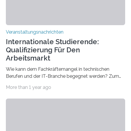
Veranstaltungsnachrichten
Internationale Studierende:
Qualifizierung Für Den
Arbeitsmarkt
Wie kann dem Fachkräftemangel in technischen
Berufen und der IT-Branche begegnet werden? Zum
Beispiel durch internationale Studierende, die an der
More than 1 year ago
Universität des Saarlandes und der Hochschule für
Technik und Wirtschaft des Saarlandes (htw saar) in
den MINT-Fächern ausgebildet werden und im
Anschluss in den hiesigen Arbeitsmarkt integriert
werden. Damit dies künftig noch besser gelingt, fördert
der Deutsche Akademische Austauschdienst beide