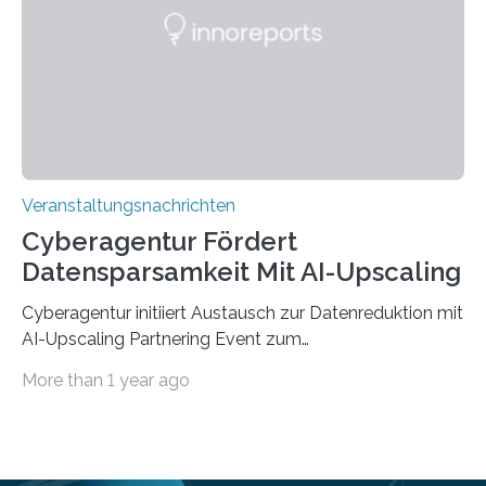
saarländischen Hochschulen im Gemeinschaftsprojekt
„QUAZAR“ mit insgesamt 1,15 Millionen Euro über vier
Jahre. Die Auftaktveranstaltung für das Förderprojekt
findet am…
Veranstaltungsnachrichten
Cyberagentur Fördert
Datensparsamkeit Mit AI-Upscaling
Cyberagentur initiiert Austausch zur Datenreduktion mit
AI-Upscaling Partnering Event zum
Forschungsprogramm DDK – Vernetzung für
More than 1 year ago
innovative DatenverarbeitungDie Agentur für
Innovation in der Cybersicherheit GmbH (Cyberagentur)
lädt zum virtuellen Partnering Event des
Forschungsprogramms DDK ein. Im Fokus steht die