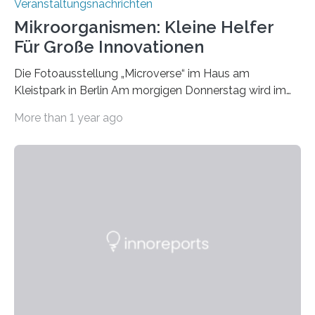
Veranstaltungsnachrichten
Mikroorganismen: Kleine Helfer
Für Große Innovationen
Die Fotoausstellung „Microverse“ im Haus am
Kleistpark in Berlin Am morgigen Donnerstag wird im
Haus am Kleistpark, Berlin-Schöneberg, die Ausstellung
More than 1 year ago
„Microverse“ mit Arbeiten der Fotografin Kathrin
Linkersdorff eröffnet. Die gezeigten Fotografien sind
Momentaufnahmen, die den Verfallsprozess von
Pflanzen festhalten. Die Künstlerin setzt in den
großformatigen Bildern die Schönheit, das Werden und
Vergehen der Natur künstlerisch wirkungsvoll in Szene.
Künstlerisch-wissenschaftliche Kollaboration im HU-
Labor für Mikrobiologie Für das Projekt „Microverse“ hat
Kathrin Linkersdorff gemeinsam mit der Mikrobiologin
Prof. Dr. Regine Hengge vom…