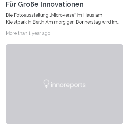
Für Große Innovationen
Die Fotoausstellung „Microverse“ im Haus am
Kleistpark in Berlin Am morgigen Donnerstag wird im
Haus am Kleistpark, Berlin-Schöneberg, die Ausstellung
More than 1 year ago
„Microverse“ mit Arbeiten der Fotografin Kathrin
Linkersdorff eröffnet. Die gezeigten Fotografien sind
Momentaufnahmen, die den Verfallsprozess von
Pflanzen festhalten. Die Künstlerin setzt in den
großformatigen Bildern die Schönheit, das Werden und
Vergehen der Natur künstlerisch wirkungsvoll in Szene.
Künstlerisch-wissenschaftliche Kollaboration im HU-
Labor für Mikrobiologie Für das Projekt „Microverse“ hat
Kathrin Linkersdorff gemeinsam mit der Mikrobiologin
Prof. Dr. Regine Hengge vom…