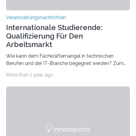
Veranstaltungsnachrichten
Internationale Studierende:
Qualifizierung Für Den
Arbeitsmarkt
Wie kann dem Fachkräftemangel in technischen
Berufen und der IT-Branche begegnet werden? Zum
Beispiel durch internationale Studierende, die an der
More than 1 year ago
Universität des Saarlandes und der Hochschule für
Technik und Wirtschaft des Saarlandes (htw saar) in
den MINT-Fächern ausgebildet werden und im
Anschluss in den hiesigen Arbeitsmarkt integriert
werden. Damit dies künftig noch besser gelingt, fördert
der Deutsche Akademische Austauschdienst beide
saarländischen Hochschulen im Gemeinschaftsprojekt
„QUAZAR“ mit insgesamt 1,15 Millionen Euro über vier