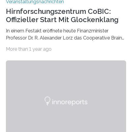
Veranstaltungsnachrichten
Hirnforschungszentrum CoBIC:
Offizieller Start Mit Glockenklang
In einem Festakt eröffnete heute Finanzminister
Professor Dr. R. Alexander Lorz das Cooperative Brain
Imaging Center (CoBIC) auf dem Campus Niederrad
More than 1 year ago
der Goethe-Universität Frankfurt. Das CoBIC ist eine
Kooperation der Goethe-Universität, des Max-Planck-
Instituts für empirische Ästhetik sowie des Ernst
Strüngmann Instituts. Es bietet den Forschenden
direkten Zugang zu einer Vielzahl hochmoderner
Spitzentechnologien, mit der die Funktionsweise des
Gehirns besser verstanden und innovative Therapien
für neurologische und psychiatrische Erkrankungen
entwickelt werden können. Die hochmodernen Geräte
sind eingebaut, die Büros sind eingerichtet…