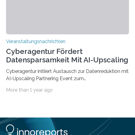
Jahre. Die Auftaktveranstaltung für das Förderprojekt
findet am…
Veranstaltungsnachrichten
Cyberagentur Fördert
Datensparsamkeit Mit AI-Upscaling
Cyberagentur initiiert Austausch zur Datenreduktion mit
AI-Upscaling Partnering Event zum
Forschungsprogramm DDK – Vernetzung für
More than 1 year ago
innovative DatenverarbeitungDie Agentur für
Innovation in der Cybersicherheit GmbH (Cyberagentur)
lädt zum virtuellen Partnering Event des
Forschungsprogramms DDK ein. Im Fokus steht die
Entwicklung von Technologien zur gezielten
Datenreduktion und Rekonstruktion in schwierigen