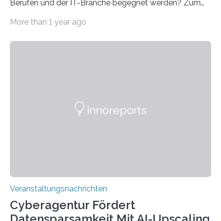
Berufen und der IT-Branche begegnet werden? Zum
Beispiel durch internationale Studierende, die an der
More than 1 year ago
Universität des Saarlandes und der Hochschule für
Technik und Wirtschaft des Saarlandes (htw saar) in
den MINT-Fächern ausgebildet werden und im
Anschluss in den hiesigen Arbeitsmarkt integriert
werden. Damit dies künftig noch besser gelingt, fördert
der Deutsche Akademische Austauschdienst beide
saarländischen Hochschulen im Gemeinschaftsprojekt
„QUAZAR“ mit insgesamt 1,15 Millionen Euro über vier
Jahre. Die Auftaktveranstaltung für das Förderprojekt
findet am…
Veranstaltungsnachrichten
Cyberagentur Fördert
Datensparsamkeit Mit AI-Upscaling