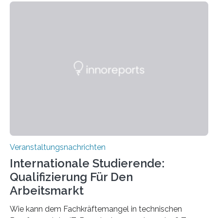
Instituts für empirische Ästhetik sowie des Ernst
Strüngmann Instituts. Es bietet den Forschenden
direkten Zugang zu einer Vielzahl hochmoderner
Spitzentechnologien, mit der die Funktionsweise des
Gehirns besser verstanden und innovative Therapien
für neurologische und psychiatrische Erkrankungen
entwickelt werden können. Die hochmodernen Geräte
sind eingebaut, die Büros sind eingerichtet…
Veranstaltungsnachrichten
Internationale Studierende:
Qualifizierung Für Den
Arbeitsmarkt
Wie kann dem Fachkräftemangel in technischen