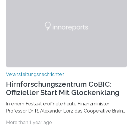
großformatigen Bildern die Schönheit, das Werden und
Vergehen der Natur künstlerisch wirkungsvoll in Szene.
Künstlerisch-wissenschaftliche Kollaboration im HU-
Labor für Mikrobiologie Für das Projekt „Microverse“ hat
Kathrin Linkersdorff gemeinsam mit der Mikrobiologin
Prof. Dr. Regine Hengge vom…
Veranstaltungsnachrichten
Hirnforschungszentrum CoBIC:
Offizieller Start Mit Glockenklang
In einem Festakt eröffnete heute Finanzminister
Professor Dr. R. Alexander Lorz das Cooperative Brain
Imaging Center (CoBIC) auf dem Campus Niederrad
More than 1 year ago
der Goethe-Universität Frankfurt. Das CoBIC ist eine
Kooperation der Goethe-Universität, des Max-Planck-