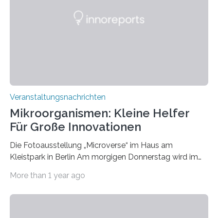
Veranstaltungsnachrichten
Mikroorganismen: Kleine Helfer
Für Große Innovationen
Die Fotoausstellung „Microverse“ im Haus am
Kleistpark in Berlin Am morgigen Donnerstag wird im
Haus am Kleistpark, Berlin-Schöneberg, die Ausstellung
More than 1 year ago
„Microverse“ mit Arbeiten der Fotografin Kathrin
Linkersdorff eröffnet. Die gezeigten Fotografien sind
Momentaufnahmen, die den Verfallsprozess von
Pflanzen festhalten. Die Künstlerin setzt in den