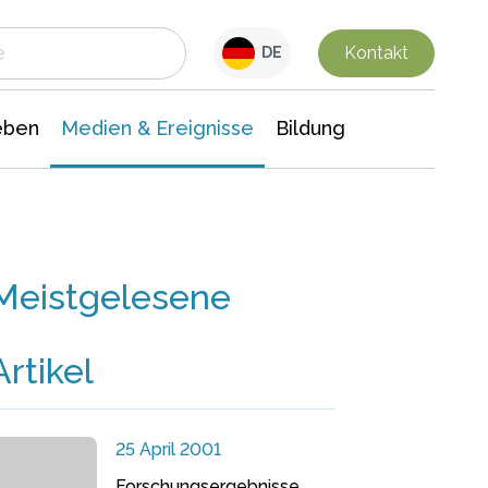
 Leben
Medien & Ereignisse
Interdisziplinäre Forschung
Veranstaltungsnachrichten
n Chemie
Gesellschaftswissenschaften
Kontakt
DE
eben
Medien & Ereignisse
Bildung
Meistgelesene
Artikel
25 April 2001
Forschungsergebnisse