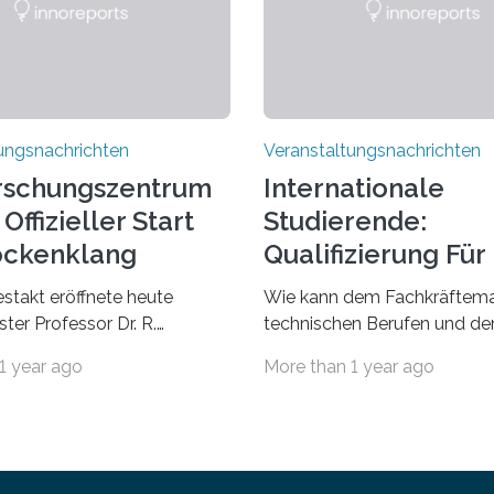
ungsnachrichten
Veranstaltungsnachrichten
rschungszentrum
Internationale
Offizieller Start
Studierende:
ockenklang
Qualifizierung Für
Arbeitsmarkt
estakt eröffnete heute
Wie kann dem Fachkräftema
ter Professor Dr. R.
technischen Berufen und der
Lorz das Cooperative Brain
Branche begegnet werden
1 year ago
More than 1 year ago
nter (CoBIC) auf dem
Beispiel durch internationale
ederrad der Goethe-
Studierende, die an der Unive
 Frankfurt. Das CoBIC ist
Saarlandes und der Hochsch
ration der Goethe-
Technik und Wirtschaft des
, des Max-Planck-Instituts
(htw saar) in den MINT-Fäch