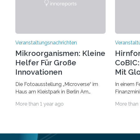
Veranstaltungsnachrichten
Veranstalt
Mikroorganismen: Kleine
Hirnfo
Helfer Für Große
CoBIC: 
Innovationen
Mit Gl
Die Fotoausstellung „Microverse“ im
In einem F
Haus am Kleistpark in Berlin Am
Finanzminis
morgigen Donnerstag wird im Haus am
Alexander 
More than 1 year ago
More than 
Kleistpark, Berlin-Schöneberg, die
Imaging Ce
Ausstellung „Microverse“ mit Arbeiten
Campus Ni
der Fotografin Kathrin Linkersdorff
Universität
eröffnet. Die gezeigten Fotografien sind
eine Koope
Momentaufnahmen, die den
Universität