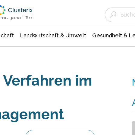
Landwirtschaft & Umwelt
Gesundheit &
Agrar- Forstwissenschaften
Unternehmensmeldungen
Biowissenschafte
Ökologie Umwelt- Naturschutz
ktmanagement-Tool
chaft
Landwirtschaft & Umwelt
Gesundheit & L
 Verfahren im
nagement