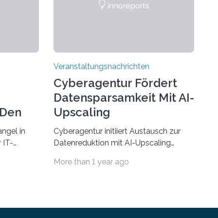
Veranstaltungsnachrichten
Cyberagentur Fördert
Datensparsamkeit Mit AI-
 Den
Upscaling
ngel in
Cyberagentur initiiert Austausch zur
 IT-
Datenreduktion mit AI-Upscaling
? Zum
Partnering Event zum
More than 1 year ago
Forschungsprogramm DDK –
rsität des
Vernetzung für innovative
ule für
DatenverarbeitungDie Agentur für
 Saarlandes
Innovation in der Cybersicherheit
ern
GmbH (Cyberagentur) lädt zum