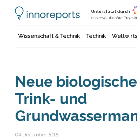
Wissenschaft & Technik
Informationstechnologie
Energie & Elektrotechnik
Unterstützt durch
das revolutionäre Proje
Wissenschaft & Technik
Technik
Weltwirts
Neue biologische
Trink- und
Grundwasserma
04 December 2018