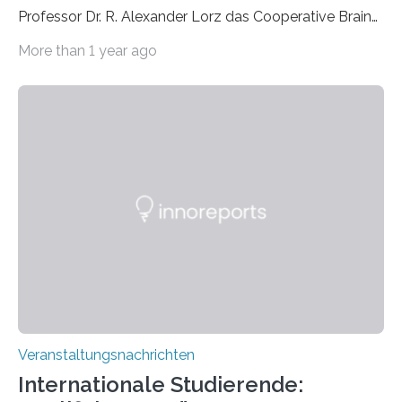
Professor Dr. R. Alexander Lorz das Cooperative Brain
Imaging Center (CoBIC) auf dem Campus Niederrad
More than 1 year ago
der Goethe-Universität Frankfurt. Das CoBIC ist eine
Kooperation der Goethe-Universität, des Max-Planck-
Instituts für empirische Ästhetik sowie des Ernst
Strüngmann Instituts. Es bietet den Forschenden
direkten Zugang zu einer Vielzahl hochmoderner
Spitzentechnologien, mit der die Funktionsweise des
Gehirns besser verstanden und innovative Therapien
für neurologische und psychiatrische Erkrankungen
entwickelt werden können. Die hochmodernen Geräte
sind eingebaut, die Büros sind eingerichtet…
Veranstaltungsnachrichten
Internationale Studierende: