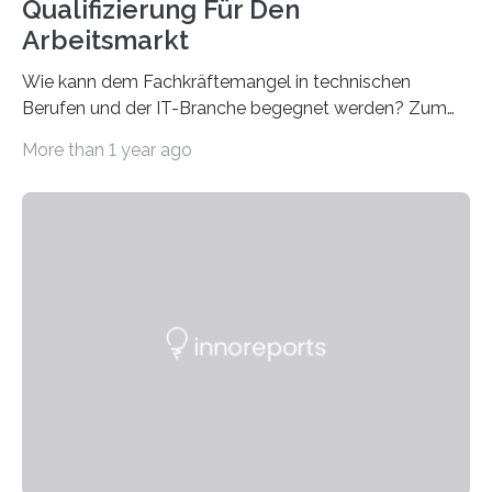
Qualifizierung Für Den
Arbeitsmarkt
Wie kann dem Fachkräftemangel in technischen
Berufen und der IT-Branche begegnet werden? Zum
Beispiel durch internationale Studierende, die an der
More than 1 year ago
Universität des Saarlandes und der Hochschule für
Technik und Wirtschaft des Saarlandes (htw saar) in
den MINT-Fächern ausgebildet werden und im
Anschluss in den hiesigen Arbeitsmarkt integriert
werden. Damit dies künftig noch besser gelingt, fördert
der Deutsche Akademische Austauschdienst beide
saarländischen Hochschulen im Gemeinschaftsprojekt
„QUAZAR“ mit insgesamt 1,15 Millionen Euro über vier
Jahre. Die Auftaktveranstaltung für das Förderprojekt
findet am…