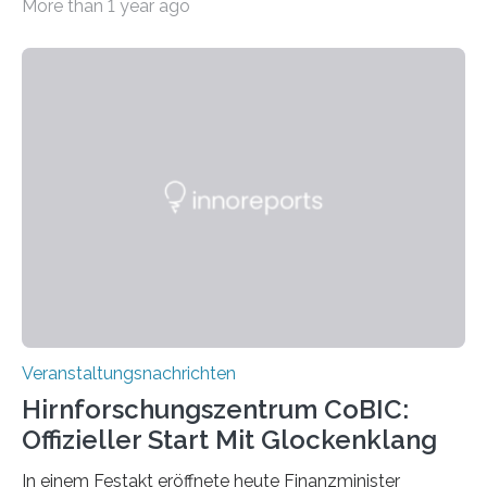
More than 1 year ago
„Microverse“ mit Arbeiten der Fotografin Kathrin
Linkersdorff eröffnet. Die gezeigten Fotografien sind
Momentaufnahmen, die den Verfallsprozess von
Pflanzen festhalten. Die Künstlerin setzt in den
großformatigen Bildern die Schönheit, das Werden und
Vergehen der Natur künstlerisch wirkungsvoll in Szene.
Künstlerisch-wissenschaftliche Kollaboration im HU-
Labor für Mikrobiologie Für das Projekt „Microverse“ hat
Kathrin Linkersdorff gemeinsam mit der Mikrobiologin
Prof. Dr. Regine Hengge vom…
Veranstaltungsnachrichten
Hirnforschungszentrum CoBIC:
Offizieller Start Mit Glockenklang
In einem Festakt eröffnete heute Finanzminister