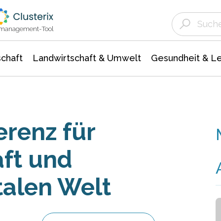
Landwirtschaft & Umwelt
Gesundheit &
Agrar- Forstwissenschaften
Unternehmensmeldungen
Biowissenschafte
Ökologie Umwelt- Naturschutz
ktmanagement-Tool
chaft
Landwirtschaft & Umwelt
Gesundheit & L
erenz für
aft und
italen Welt