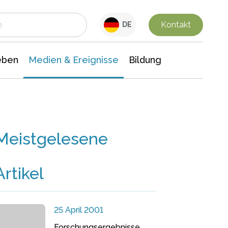
 Leben
Medien & Ereignisse
Interdisziplinäre Forschung
Veranstaltungsnachrichten
n Chemie
Gesellschaftswissenschaften
Kontakt
DE
eben
Medien & Ereignisse
Bildung
Meistgelesene
Artikel
25 April 2001
Forschungsergebnisse