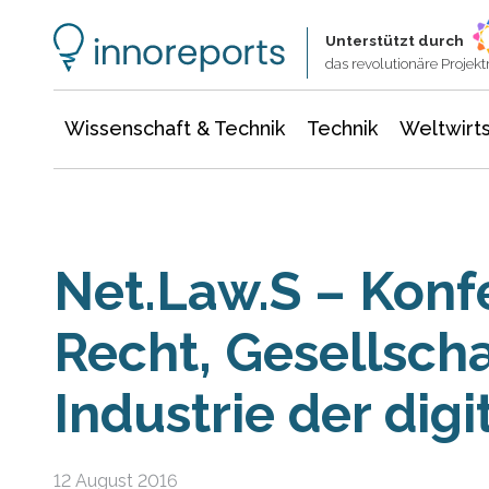
Wissenschaft & Technik
Informationstechnologie
Energie & Elektrotechnik
Unterstützt durch
das revolutionäre Proje
Wissenschaft & Technik
Technik
Weltwirts
Net.Law.S – Konf
Recht, Gesellsch
Industrie der dig
12 August 2016