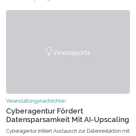
Universität des Saarlandes und der Hochschule für
Technik und Wirtschaft des Saarlandes (htw saar) in
den MINT-Fächern ausgebildet werden und im
Anschluss in den hiesigen Arbeitsmarkt integriert
werden. Damit dies künftig noch besser gelingt, fördert
der Deutsche Akademische Austauschdienst beide
saarländischen Hochschulen im Gemeinschaftsprojekt
„QUAZAR“ mit insgesamt 1,15 Millionen Euro über vier
Jahre. Die Auftaktveranstaltung für das Förderprojekt
findet am…
Veranstaltungsnachrichten
Cyberagentur Fördert
Datensparsamkeit Mit AI-Upscaling
Cyberagentur initiiert Austausch zur Datenreduktion mit