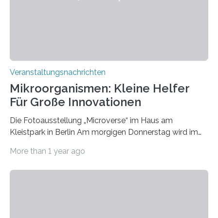
Veranstaltungsnachrichten
Mikroorganismen: Kleine Helfer
Für Große Innovationen
Die Fotoausstellung „Microverse“ im Haus am
Kleistpark in Berlin Am morgigen Donnerstag wird im
Haus am Kleistpark, Berlin-Schöneberg, die Ausstellung
More than 1 year ago
„Microverse“ mit Arbeiten der Fotografin Kathrin
Linkersdorff eröffnet. Die gezeigten Fotografien sind
Momentaufnahmen, die den Verfallsprozess von
Pflanzen festhalten. Die Künstlerin setzt in den
großformatigen Bildern die Schönheit, das Werden und
Vergehen der Natur künstlerisch wirkungsvoll in Szene.