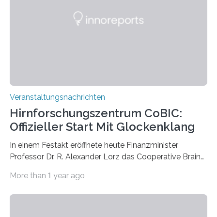
Künstlerisch-wissenschaftliche Kollaboration im HU-
Labor für Mikrobiologie Für das Projekt „Microverse“ hat
Kathrin Linkersdorff gemeinsam mit der Mikrobiologin
Prof. Dr. Regine Hengge vom…
Veranstaltungsnachrichten
Hirnforschungszentrum CoBIC:
Offizieller Start Mit Glockenklang
In einem Festakt eröffnete heute Finanzminister
Professor Dr. R. Alexander Lorz das Cooperative Brain
Imaging Center (CoBIC) auf dem Campus Niederrad
More than 1 year ago
der Goethe-Universität Frankfurt. Das CoBIC ist eine
Kooperation der Goethe-Universität, des Max-Planck-
Instituts für empirische Ästhetik sowie des Ernst
Strüngmann Instituts. Es bietet den Forschenden