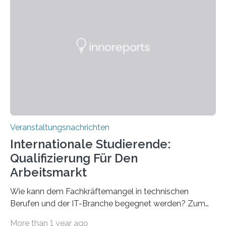
direkten Zugang zu einer Vielzahl hochmoderner
Spitzentechnologien, mit der die Funktionsweise des
Gehirns besser verstanden und innovative Therapien
für neurologische und psychiatrische Erkrankungen
entwickelt werden können. Die hochmodernen Geräte
sind eingebaut, die Büros sind eingerichtet…
Veranstaltungsnachrichten
Internationale Studierende:
Qualifizierung Für Den
Arbeitsmarkt
Wie kann dem Fachkräftemangel in technischen
Berufen und der IT-Branche begegnet werden? Zum
Beispiel durch internationale Studierende, die an der
More than 1 year ago