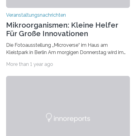
Veranstaltungsnachrichten
Mikroorganismen: Kleine Helfer
Für Große Innovationen
Die Fotoausstellung „Microverse“ im Haus am
Kleistpark in Berlin Am morgigen Donnerstag wird im
Haus am Kleistpark, Berlin-Schöneberg, die Ausstellung
More than 1 year ago
„Microverse“ mit Arbeiten der Fotografin Kathrin
Linkersdorff eröffnet. Die gezeigten Fotografien sind
Momentaufnahmen, die den Verfallsprozess von
Pflanzen festhalten. Die Künstlerin setzt in den
großformatigen Bildern die Schönheit, das Werden und
Vergehen der Natur künstlerisch wirkungsvoll in Szene.
Künstlerisch-wissenschaftliche Kollaboration im HU-
Labor für Mikrobiologie Für das Projekt „Microverse“ hat
Kathrin Linkersdorff gemeinsam mit der Mikrobiologin
Prof. Dr. Regine Hengge vom…