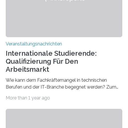
entwickelt werden können. Die hochmodernen Geräte
sind eingebaut, die Büros sind eingerichtet…
Veranstaltungsnachrichten
Internationale Studierende:
Qualifizierung Für Den
Arbeitsmarkt
Wie kann dem Fachkräftemangel in technischen
Berufen und der IT-Branche begegnet werden? Zum
Beispiel durch internationale Studierende, die an der
More than 1 year ago
Universität des Saarlandes und der Hochschule für
Technik und Wirtschaft des Saarlandes (htw saar) in
den MINT-Fächern ausgebildet werden und im
Anschluss in den hiesigen Arbeitsmarkt integriert