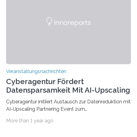
werden. Damit dies künftig noch besser gelingt, fördert
der Deutsche Akademische Austauschdienst beide
saarländischen Hochschulen im Gemeinschaftsprojekt
„QUAZAR“ mit insgesamt 1,15 Millionen Euro über vier
Jahre. Die Auftaktveranstaltung für das Förderprojekt
findet am…
Veranstaltungsnachrichten
Cyberagentur Fördert
Datensparsamkeit Mit AI-Upscaling
Cyberagentur initiiert Austausch zur Datenreduktion mit
AI-Upscaling Partnering Event zum
Forschungsprogramm DDK – Vernetzung für
More than 1 year ago
innovative DatenverarbeitungDie Agentur für
Innovation in der Cybersicherheit GmbH (Cyberagentur)