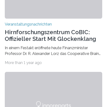
Veranstaltungsnachrichten
Hirnforschungszentrum CoBIC:
Offizieller Start Mit Glockenklang
In einem Festakt eröffnete heute Finanzminister
Professor Dr. R. Alexander Lorz das Cooperative Brain
Imaging Center (CoBIC) auf dem Campus Niederrad
More than 1 year ago
der Goethe-Universität Frankfurt. Das CoBIC ist eine
Kooperation der Goethe-Universität, des Max-Planck-
Instituts für empirische Ästhetik sowie des Ernst
Strüngmann Instituts. Es bietet den Forschenden
direkten Zugang zu einer Vielzahl hochmoderner
Spitzentechnologien, mit der die Funktionsweise des
Gehirns besser verstanden und innovative Therapien
für neurologische und psychiatrische Erkrankungen