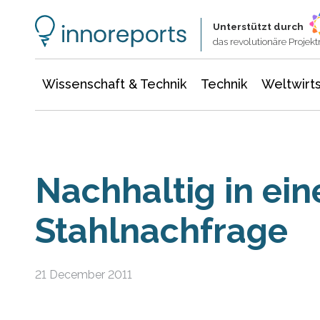
Wissenschaft & Technik
Informationstechnologie
Energie & Elektrotechnik
Unterstützt durch
das revolutionäre Proje
Wissenschaft & Technik
Technik
Weltwirts
Nachhaltig in ein
Stahlnachfrage
21 December 2011