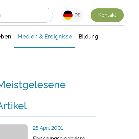
 Leben
Medien & Ereignisse
Interdisziplinäre Forschung
Veranstaltungsnachrichten
n Chemie
Gesellschaftswissenschaften
Kontakt
DE
eben
Medien & Ereignisse
Bildung
Meistgelesene
Artikel
25 April 2001
Forschungsergebnisse