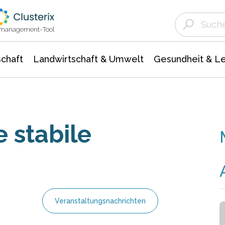
Landwirtschaft & Umwelt
Gesundheit &
Agrar- Forstwissenschaften
Unternehmensmeldungen
Biowissenschafte
Ökologie Umwelt- Naturschutz
ktmanagement-Tool
chaft
Landwirtschaft & Umwelt
Gesundheit & L
e stabile
Veranstaltungsnachrichten