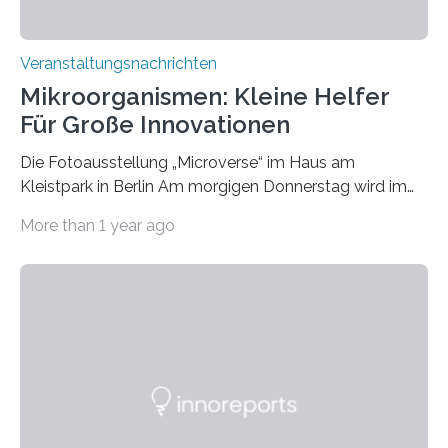
Veranstaltungsnachrichten
Mikroorganismen: Kleine Helfer
Für Große Innovationen
Die Fotoausstellung „Microverse“ im Haus am
Kleistpark in Berlin Am morgigen Donnerstag wird im
Haus am Kleistpark, Berlin-Schöneberg, die Ausstellung
More than 1 year ago
„Microverse“ mit Arbeiten der Fotografin Kathrin
Linkersdorff eröffnet. Die gezeigten Fotografien sind
Momentaufnahmen, die den Verfallsprozess von
Pflanzen festhalten. Die Künstlerin setzt in den
großformatigen Bildern die Schönheit, das Werden und
Vergehen der Natur künstlerisch wirkungsvoll in Szene.
Künstlerisch-wissenschaftliche Kollaboration im HU-
Labor für Mikrobiologie Für das Projekt „Microverse“ hat
Kathrin Linkersdorff gemeinsam mit der Mikrobiologin