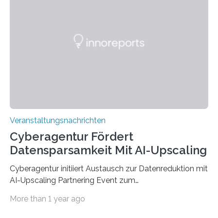
werden. Damit dies künftig noch besser gelingt, fördert
der Deutsche Akademische Austauschdienst beide
saarländischen Hochschulen im Gemeinschaftsprojekt
„QUAZAR“ mit insgesamt 1,15 Millionen Euro über vier
Jahre. Die Auftaktveranstaltung für das Förderprojekt
findet am…
Veranstaltungsnachrichten
Cyberagentur Fördert
Datensparsamkeit Mit AI-Upscaling
Cyberagentur initiiert Austausch zur Datenreduktion mit
AI-Upscaling Partnering Event zum
Forschungsprogramm DDK – Vernetzung für
More than 1 year ago
innovative DatenverarbeitungDie Agentur für
Innovation in der Cybersicherheit GmbH (Cyberagentur)