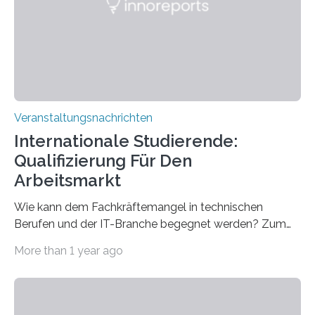
für neurologische und psychiatrische Erkrankungen
entwickelt werden können. Die hochmodernen Geräte
sind eingebaut, die Büros sind eingerichtet…
Veranstaltungsnachrichten
Internationale Studierende:
Qualifizierung Für Den
Arbeitsmarkt
Wie kann dem Fachkräftemangel in technischen
Berufen und der IT-Branche begegnet werden? Zum
Beispiel durch internationale Studierende, die an der
More than 1 year ago
Universität des Saarlandes und der Hochschule für
Technik und Wirtschaft des Saarlandes (htw saar) in
den MINT-Fächern ausgebildet werden und im
Anschluss in den hiesigen Arbeitsmarkt integriert