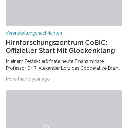
Prof. Dr. Regine Hengge vom…
Veranstaltungsnachrichten
Hirnforschungszentrum CoBIC:
Offizieller Start Mit Glockenklang
In einem Festakt eröffnete heute Finanzminister
Professor Dr. R. Alexander Lorz das Cooperative Brain
Imaging Center (CoBIC) auf dem Campus Niederrad
More than 1 year ago
der Goethe-Universität Frankfurt. Das CoBIC ist eine
Kooperation der Goethe-Universität, des Max-Planck-
Instituts für empirische Ästhetik sowie des Ernst
Strüngmann Instituts. Es bietet den Forschenden
direkten Zugang zu einer Vielzahl hochmoderner
Spitzentechnologien, mit der die Funktionsweise des
Gehirns besser verstanden und innovative Therapien