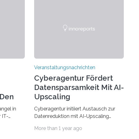
Veranstaltungsnachrichten
Cyberagentur Fördert
Datensparsamkeit Mit AI-
 Den
Upscaling
ngel in
Cyberagentur initiiert Austausch zur
 IT-
Datenreduktion mit AI-Upscaling
? Zum
Partnering Event zum
More than 1 year ago
Forschungsprogramm DDK –
rsität des
Vernetzung für innovative