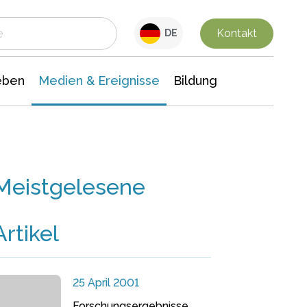
 Leben
Medien & Ereignisse
Interdisziplinäre Forschung
Veranstaltungsnachrichten
n Chemie
Gesellschaftswissenschaften
Kontakt
DE
eben
Medien & Ereignisse
Bildung
Meistgelesene
Artikel
25 April 2001
Forschungsergebnisse