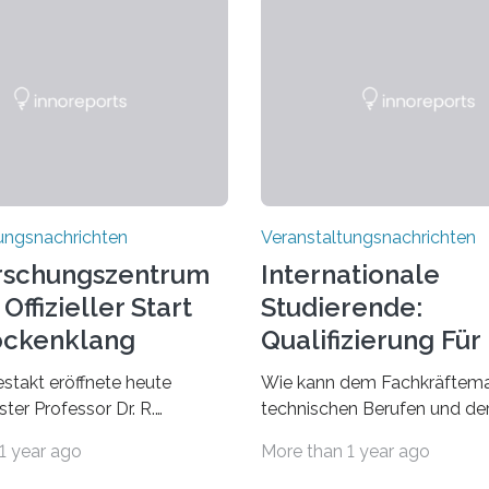
ungsnachrichten
Veranstaltungsnachrichten
rschungszentrum
Internationale
Offizieller Start
Studierende:
ockenklang
Qualifizierung Für
Arbeitsmarkt
estakt eröffnete heute
Wie kann dem Fachkräftema
ter Professor Dr. R.
technischen Berufen und der
Lorz das Cooperative Brain
Branche begegnet werden
1 year ago
More than 1 year ago
nter (CoBIC) auf dem
Beispiel durch internationale
ederrad der Goethe-
Studierende, die an der Unive