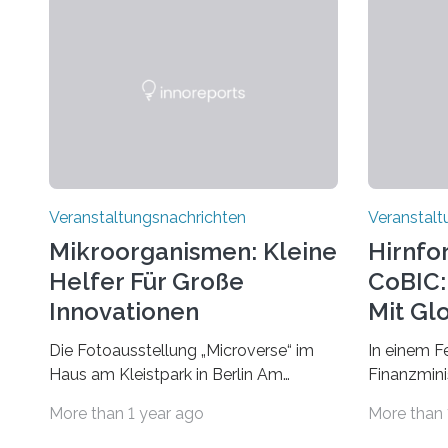
Veranstaltungsnachrichten
Veranstalt
Mikroorganismen: Kleine
Hirnfo
Helfer Für Große
CoBIC: 
Innovationen
Mit Gl
Die Fotoausstellung „Microverse“ im
In einem F
Haus am Kleistpark in Berlin Am
Finanzminis
morgigen Donnerstag wird im Haus am
Alexander 
More than 1 year ago
More than 
Kleistpark, Berlin-Schöneberg, die
Imaging Ce
Ausstellung „Microverse“ mit Arbeiten
Campus Ni