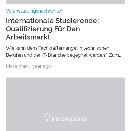
Veranstaltungsnachrichten
Internationale Studierende:
Qualifizierung Für Den
Arbeitsmarkt
Wie kann dem Fachkräftemangel in technischen
Berufen und der IT-Branche begegnet werden? Zum
Beispiel durch internationale Studierende, die an der
More than 1 year ago
Universität des Saarlandes und der Hochschule für
Technik und Wirtschaft des Saarlandes (htw saar) in
den MINT-Fächern ausgebildet werden und im
Anschluss in den hiesigen Arbeitsmarkt integriert
werden. Damit dies künftig noch besser gelingt, fördert
der Deutsche Akademische Austauschdienst beide
saarländischen Hochschulen im Gemeinschaftsprojekt
„QUAZAR“ mit insgesamt 1,15 Millionen Euro über vier
Jahre. Die Auftaktveranstaltung für das Förderprojekt