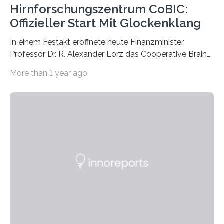
Hirnforschungszentrum CoBIC:
Offizieller Start Mit Glockenklang
In einem Festakt eröffnete heute Finanzminister
Professor Dr. R. Alexander Lorz das Cooperative Brain
Imaging Center (CoBIC) auf dem Campus Niederrad
More than 1 year ago
der Goethe-Universität Frankfurt. Das CoBIC ist eine
Kooperation der Goethe-Universität, des Max-Planck-
Instituts für empirische Ästhetik sowie des Ernst
Strüngmann Instituts. Es bietet den Forschenden
direkten Zugang zu einer Vielzahl hochmoderner
Spitzentechnologien, mit der die Funktionsweise des
Gehirns besser verstanden und innovative Therapien
für neurologische und psychiatrische Erkrankungen
entwickelt werden können. Die hochmodernen Geräte
sind eingebaut, die Büros sind eingerichtet…