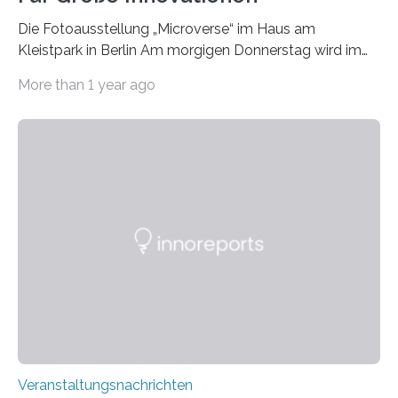
Die Fotoausstellung „Microverse“ im Haus am
Kleistpark in Berlin Am morgigen Donnerstag wird im
Haus am Kleistpark, Berlin-Schöneberg, die Ausstellung
More than 1 year ago
„Microverse“ mit Arbeiten der Fotografin Kathrin
Linkersdorff eröffnet. Die gezeigten Fotografien sind
Momentaufnahmen, die den Verfallsprozess von
Pflanzen festhalten. Die Künstlerin setzt in den
großformatigen Bildern die Schönheit, das Werden und
Vergehen der Natur künstlerisch wirkungsvoll in Szene.
Künstlerisch-wissenschaftliche Kollaboration im HU-
Labor für Mikrobiologie Für das Projekt „Microverse“ hat
Kathrin Linkersdorff gemeinsam mit der Mikrobiologin
Prof. Dr. Regine Hengge vom…
Veranstaltungsnachrichten