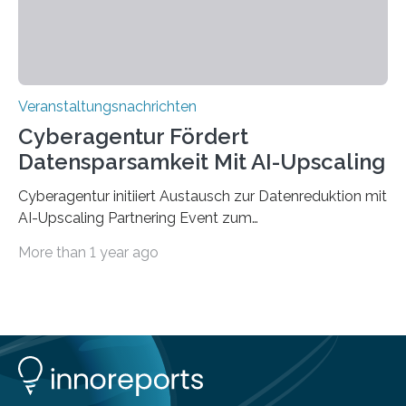
findet am…
Veranstaltungsnachrichten
Cyberagentur Fördert
Datensparsamkeit Mit AI-Upscaling
Cyberagentur initiiert Austausch zur Datenreduktion mit
AI-Upscaling Partnering Event zum
Forschungsprogramm DDK – Vernetzung für
More than 1 year ago
innovative DatenverarbeitungDie Agentur für
Innovation in der Cybersicherheit GmbH (Cyberagentur)
lädt zum virtuellen Partnering Event des
Forschungsprogramms DDK ein. Im Fokus steht die
Entwicklung von Technologien zur gezielten
Datenreduktion und Rekonstruktion in schwierigen
Kommunikationsumgebungen. Das Event dient der