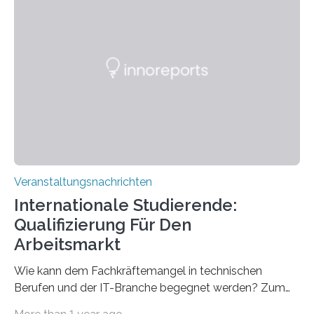
Strüngmann Instituts. Es bietet den Forschenden
direkten Zugang zu einer Vielzahl hochmoderner
Spitzentechnologien, mit der die Funktionsweise des
Gehirns besser verstanden und innovative Therapien
für neurologische und psychiatrische Erkrankungen
entwickelt werden können. Die hochmodernen Geräte
sind eingebaut, die Büros sind eingerichtet…
Veranstaltungsnachrichten
Internationale Studierende:
Qualifizierung Für Den
Arbeitsmarkt
Wie kann dem Fachkräftemangel in technischen
Berufen und der IT-Branche begegnet werden? Zum
Beispiel durch internationale Studierende, die an der