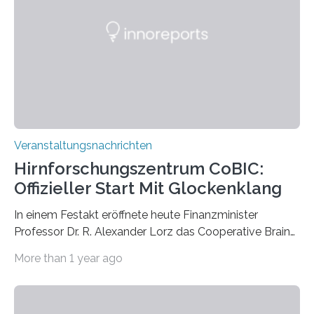
Künstlerisch-wissenschaftliche Kollaboration im HU-
Labor für Mikrobiologie Für das Projekt „Microverse“ hat
Kathrin Linkersdorff gemeinsam mit der Mikrobiologin
Prof. Dr. Regine Hengge vom…
Veranstaltungsnachrichten
Hirnforschungszentrum CoBIC:
Offizieller Start Mit Glockenklang
In einem Festakt eröffnete heute Finanzminister
Professor Dr. R. Alexander Lorz das Cooperative Brain
Imaging Center (CoBIC) auf dem Campus Niederrad
More than 1 year ago
der Goethe-Universität Frankfurt. Das CoBIC ist eine
Kooperation der Goethe-Universität, des Max-Planck-
Instituts für empirische Ästhetik sowie des Ernst