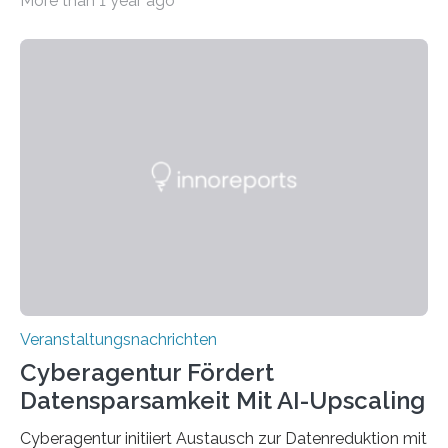
More than 1 year ago
Universität des Saarlandes und der Hochschule für
Technik und Wirtschaft des Saarlandes (htw saar) in
den MINT-Fächern ausgebildet werden und im
Anschluss in den hiesigen Arbeitsmarkt integriert
werden. Damit dies künftig noch besser gelingt, fördert
der Deutsche Akademische Austauschdienst beide
saarländischen Hochschulen im Gemeinschaftsprojekt
„QUAZAR“ mit insgesamt 1,15 Millionen Euro über vier
Jahre. Die Auftaktveranstaltung für das Förderprojekt
findet am…
Veranstaltungsnachrichten
Cyberagentur Fördert
Datensparsamkeit Mit AI-Upscaling
Cyberagentur initiiert Austausch zur Datenreduktion mit