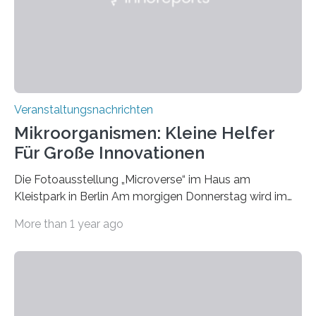
Veranstaltungsnachrichten
Mikroorganismen: Kleine Helfer
Für Große Innovationen
Die Fotoausstellung „Microverse“ im Haus am
Kleistpark in Berlin Am morgigen Donnerstag wird im
Haus am Kleistpark, Berlin-Schöneberg, die Ausstellung
More than 1 year ago
„Microverse“ mit Arbeiten der Fotografin Kathrin
Linkersdorff eröffnet. Die gezeigten Fotografien sind
Momentaufnahmen, die den Verfallsprozess von
Pflanzen festhalten. Die Künstlerin setzt in den
großformatigen Bildern die Schönheit, das Werden und
Vergehen der Natur künstlerisch wirkungsvoll in Szene.