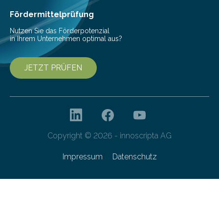
Cyberagentur organisiert am 25. März 2025, von 14:00
bis 16:00 Uhr, ein virtuelles Partnering Event zum
Fördermittelprüfung
Forschungsprogramm „Datenrekonstruktion…
Nutzen Sie das Förderpotenzial
in Ihrem Unternehmen optimal aus?
JETZT PRÜFEN
Copyright © 2026 - innoscripta AG
Impressum
Datenschutz