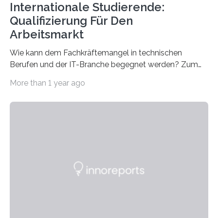
Internationale Studierende:
Qualifizierung Für Den
Arbeitsmarkt
Wie kann dem Fachkräftemangel in technischen
Berufen und der IT-Branche begegnet werden? Zum
Beispiel durch internationale Studierende, die an der
More than 1 year ago
Universität des Saarlandes und der Hochschule für
Technik und Wirtschaft des Saarlandes (htw saar) in
den MINT-Fächern ausgebildet werden und im
Anschluss in den hiesigen Arbeitsmarkt integriert
werden. Damit dies künftig noch besser gelingt, fördert
der Deutsche Akademische Austauschdienst beide
saarländischen Hochschulen im Gemeinschaftsprojekt
„QUAZAR“ mit insgesamt 1,15 Millionen Euro über vier
Jahre. Die Auftaktveranstaltung für das Förderprojekt
findet am…