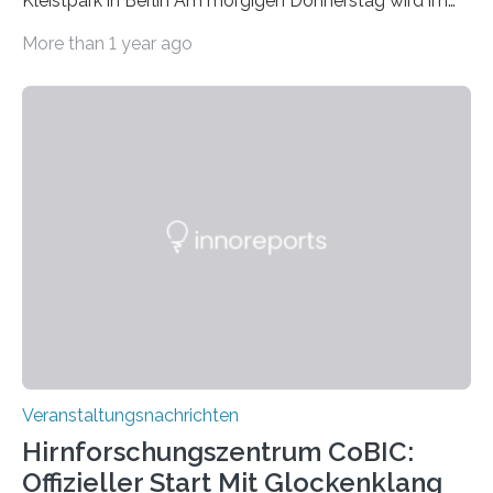
Kleistpark in Berlin Am morgigen Donnerstag wird im
Haus am Kleistpark, Berlin-Schöneberg, die Ausstellung
More than 1 year ago
„Microverse“ mit Arbeiten der Fotografin Kathrin
Linkersdorff eröffnet. Die gezeigten Fotografien sind
Momentaufnahmen, die den Verfallsprozess von
Pflanzen festhalten. Die Künstlerin setzt in den
großformatigen Bildern die Schönheit, das Werden und
Vergehen der Natur künstlerisch wirkungsvoll in Szene.
Künstlerisch-wissenschaftliche Kollaboration im HU-
Labor für Mikrobiologie Für das Projekt „Microverse“ hat
Kathrin Linkersdorff gemeinsam mit der Mikrobiologin
Prof. Dr. Regine Hengge vom…
Veranstaltungsnachrichten
Hirnforschungszentrum CoBIC:
Offizieller Start Mit Glockenklang