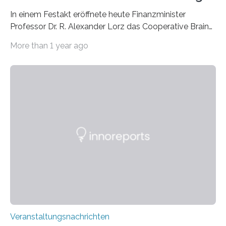
In einem Festakt eröffnete heute Finanzminister
Professor Dr. R. Alexander Lorz das Cooperative Brain
Imaging Center (CoBIC) auf dem Campus Niederrad
More than 1 year ago
der Goethe-Universität Frankfurt. Das CoBIC ist eine
Kooperation der Goethe-Universität, des Max-Planck-
Instituts für empirische Ästhetik sowie des Ernst
Strüngmann Instituts. Es bietet den Forschenden
direkten Zugang zu einer Vielzahl hochmoderner
Spitzentechnologien, mit der die Funktionsweise des
Gehirns besser verstanden und innovative Therapien
für neurologische und psychiatrische Erkrankungen
entwickelt werden können. Die hochmodernen Geräte
sind eingebaut, die Büros sind eingerichtet…
Veranstaltungsnachrichten