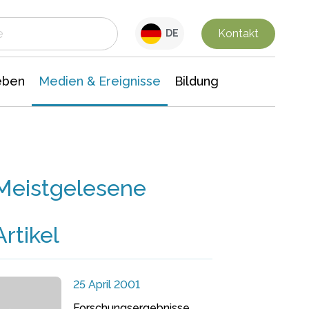
 Leben
Medien & Ereignisse
Interdisziplinäre Forschung
Veranstaltungsnachrichten
n Chemie
Gesellschaftswissenschaften
Kontakt
DE
eben
Medien & Ereignisse
Bildung
Meistgelesene
Artikel
25 April 2001
Forschungsergebnisse