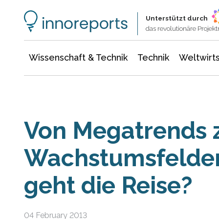
Wissenschaft & Technik
Informationstechnologie
Energie & Elektrotechnik
Unterstützt durch
das revolutionäre Proje
Wissenschaft & Technik
Technik
Weltwirts
Von Megatrends 
Wachstumsfelder
geht die Reise?
04 February 2013