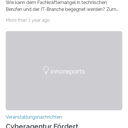
Wie kann dem Fachkräftemangel in technischen
Berufen und der IT-Branche begegnet werden? Zum
Beispiel durch internationale Studierende, die an der
More than 1 year ago
Universität des Saarlandes und der Hochschule für
Technik und Wirtschaft des Saarlandes (htw saar) in
den MINT-Fächern ausgebildet werden und im
Anschluss in den hiesigen Arbeitsmarkt integriert
werden. Damit dies künftig noch besser gelingt, fördert
der Deutsche Akademische Austauschdienst beide
saarländischen Hochschulen im Gemeinschaftsprojekt
„QUAZAR“ mit insgesamt 1,15 Millionen Euro über vier
Jahre. Die Auftaktveranstaltung für das Förderprojekt
findet am…
Veranstaltungsnachrichten
Cyberagentur Fördert