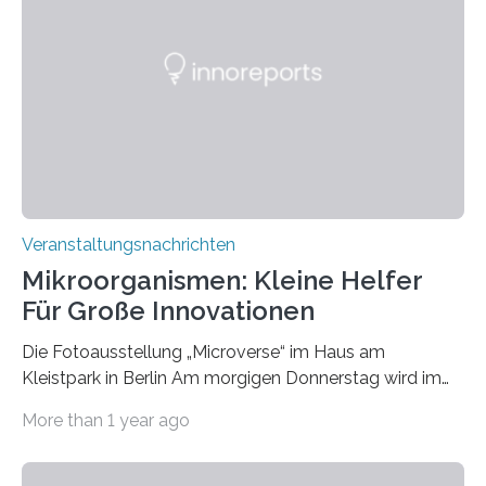
Veranstaltungsnachrichten
Mikroorganismen: Kleine Helfer
Für Große Innovationen
Die Fotoausstellung „Microverse“ im Haus am
Kleistpark in Berlin Am morgigen Donnerstag wird im
Haus am Kleistpark, Berlin-Schöneberg, die Ausstellung
More than 1 year ago
„Microverse“ mit Arbeiten der Fotografin Kathrin
Linkersdorff eröffnet. Die gezeigten Fotografien sind
Momentaufnahmen, die den Verfallsprozess von