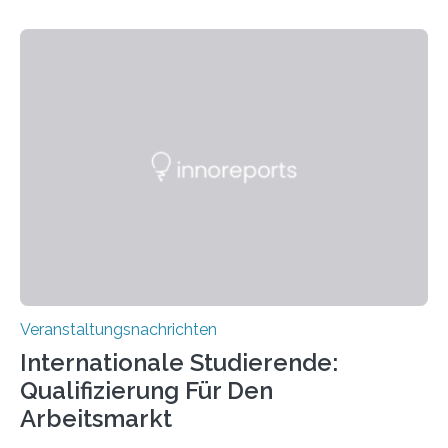
der Goethe-Universität Frankfurt. Das CoBIC ist eine
Kooperation der Goethe-Universität, des Max-Planck-
Instituts für empirische Ästhetik sowie des Ernst
Strüngmann Instituts. Es bietet den Forschenden
direkten Zugang zu einer Vielzahl hochmoderner
Spitzentechnologien, mit der die Funktionsweise des
Gehirns besser verstanden und innovative Therapien
für neurologische und psychiatrische Erkrankungen
entwickelt werden können. Die hochmodernen Geräte
sind eingebaut, die Büros sind eingerichtet…
Veranstaltungsnachrichten
Internationale Studierende:
Qualifizierung Für Den
Arbeitsmarkt