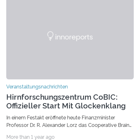
Pflanzen festhalten. Die Künstlerin setzt in den
großformatigen Bildern die Schönheit, das Werden und
Vergehen der Natur künstlerisch wirkungsvoll in Szene.
Künstlerisch-wissenschaftliche Kollaboration im HU-
Labor für Mikrobiologie Für das Projekt „Microverse“ hat
Kathrin Linkersdorff gemeinsam mit der Mikrobiologin
Prof. Dr. Regine Hengge vom…
Veranstaltungsnachrichten
Hirnforschungszentrum CoBIC:
Offizieller Start Mit Glockenklang
In einem Festakt eröffnete heute Finanzminister
Professor Dr. R. Alexander Lorz das Cooperative Brain
Imaging Center (CoBIC) auf dem Campus Niederrad
More than 1 year ago