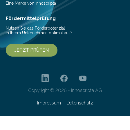
Vorbereitung der Programmausschreibung. Die
Eine Marke von innoscripta
Cyberagentur organisiert am 25. März 2025, von 14:00
bis 16:00 Uhr, ein virtuelles Partnering Event zum
Fördermittelprüfung
Forschungsprogramm „Datenrekonstruktion…
Nutzen Sie das Förderpotenzial
in Ihrem Unternehmen optimal aus?
JETZT PRÜFEN
Copyright © 2026 - innoscripta AG
Impressum
Datenschutz