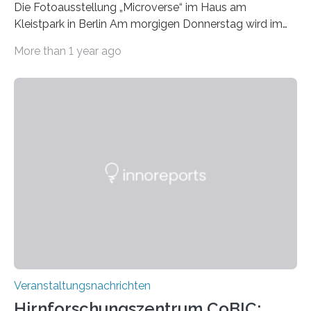
Die Fotoausstellung „Microverse“ im Haus am
Kleistpark in Berlin Am morgigen Donnerstag wird im
Haus am Kleistpark, Berlin-Schöneberg, die Ausstellung
More than 1 year ago
„Microverse“ mit Arbeiten der Fotografin Kathrin
Linkersdorff eröffnet. Die gezeigten Fotografien sind
Momentaufnahmen, die den Verfallsprozess von
Pflanzen festhalten. Die Künstlerin setzt in den
großformatigen Bildern die Schönheit, das Werden und
Vergehen der Natur künstlerisch wirkungsvoll in Szene.
Künstlerisch-wissenschaftliche Kollaboration im HU-
Labor für Mikrobiologie Für das Projekt „Microverse“ hat
Kathrin Linkersdorff gemeinsam mit der Mikrobiologin
Prof. Dr. Regine Hengge vom…
Veranstaltungsnachrichten
Hirnforschungszentrum CoBIC: