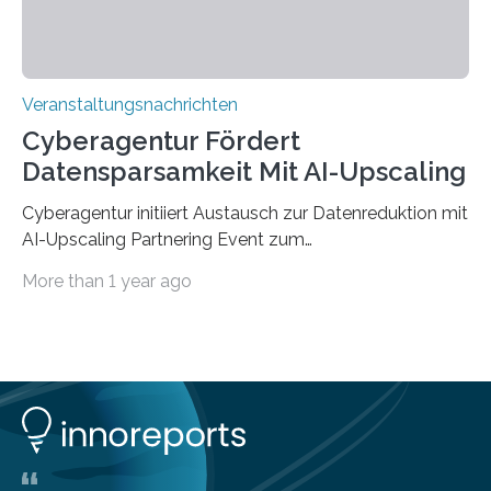
Veranstaltungsnachrichten
Cyberagentur Fördert
Datensparsamkeit Mit AI-Upscaling
Cyberagentur initiiert Austausch zur Datenreduktion mit
AI-Upscaling Partnering Event zum
Forschungsprogramm DDK – Vernetzung für
More than 1 year ago
innovative DatenverarbeitungDie Agentur für
Innovation in der Cybersicherheit GmbH (Cyberagentur)
lädt zum virtuellen Partnering Event des
Forschungsprogramms DDK ein. Im Fokus steht die
Entwicklung von Technologien zur gezielten
Datenreduktion und Rekonstruktion in schwierigen
Kommunikationsumgebungen. Das Event dient der
Vernetzung potenzieller Forschungspartner und der