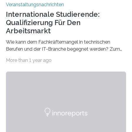
Veranstaltungsnachrichten
Internationale Studierende:
Qualifizierung Für Den
Arbeitsmarkt
Wie kann dem Fachkräftemangel in technischen
Berufen und der IT-Branche begegnet werden? Zum
Beispiel durch internationale Studierende, die an der
More than 1 year ago
Universität des Saarlandes und der Hochschule für
Technik und Wirtschaft des Saarlandes (htw saar) in
den MINT-Fächern ausgebildet werden und im
Anschluss in den hiesigen Arbeitsmarkt integriert
werden. Damit dies künftig noch besser gelingt, fördert
der Deutsche Akademische Austauschdienst beide
saarländischen Hochschulen im Gemeinschaftsprojekt
„QUAZAR“ mit insgesamt 1,15 Millionen Euro über vier
Jahre. Die Auftaktveranstaltung für das Förderprojekt
findet am…