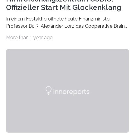
Offizieller Start Mit Glockenklang
In einem Festakt eröffnete heute Finanzminister
Professor Dr. R. Alexander Lorz das Cooperative Brain
Imaging Center (CoBIC) auf dem Campus Niederrad
More than 1 year ago
der Goethe-Universität Frankfurt. Das CoBIC ist eine
Kooperation der Goethe-Universität, des Max-Planck-
Instituts für empirische Ästhetik sowie des Ernst
Strüngmann Instituts. Es bietet den Forschenden
direkten Zugang zu einer Vielzahl hochmoderner
Spitzentechnologien, mit der die Funktionsweise des
Gehirns besser verstanden und innovative Therapien
für neurologische und psychiatrische Erkrankungen
entwickelt werden können. Die hochmodernen Geräte
sind eingebaut, die Büros sind eingerichtet…