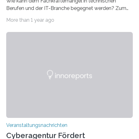
Wie kann dem Fachkräftemangel in technischen
Berufen und der IT-Branche begegnet werden? Zum
Beispiel durch internationale Studierende, die an der
More than 1 year ago
Universität des Saarlandes und der Hochschule für
Technik und Wirtschaft des Saarlandes (htw saar) in
den MINT-Fächern ausgebildet werden und im
Anschluss in den hiesigen Arbeitsmarkt integriert
werden. Damit dies künftig noch besser gelingt, fördert
der Deutsche Akademische Austauschdienst beide
saarländischen Hochschulen im Gemeinschaftsprojekt
„QUAZAR“ mit insgesamt 1,15 Millionen Euro über vier
Jahre. Die Auftaktveranstaltung für das Förderprojekt
findet am…
Veranstaltungsnachrichten
Cyberagentur Fördert