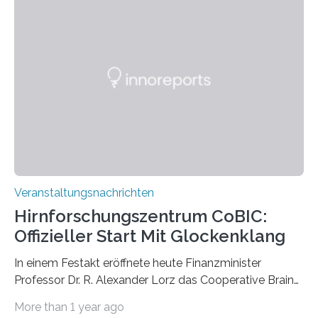
Pflanzen festhalten. Die Künstlerin setzt in den
großformatigen Bildern die Schönheit, das Werden und
Vergehen der Natur künstlerisch wirkungsvoll in Szene.
Künstlerisch-wissenschaftliche Kollaboration im HU-
Labor für Mikrobiologie Für das Projekt „Microverse“ hat
Kathrin Linkersdorff gemeinsam mit der Mikrobiologin
Prof. Dr. Regine Hengge vom…
Veranstaltungsnachrichten
Hirnforschungszentrum CoBIC:
Offizieller Start Mit Glockenklang
In einem Festakt eröffnete heute Finanzminister
Professor Dr. R. Alexander Lorz das Cooperative Brain
Imaging Center (CoBIC) auf dem Campus Niederrad
More than 1 year ago
der Goethe-Universität Frankfurt. Das CoBIC ist eine