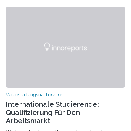
Kooperation der Goethe-Universität, des Max-Planck-
Instituts für empirische Ästhetik sowie des Ernst
Strüngmann Instituts. Es bietet den Forschenden
direkten Zugang zu einer Vielzahl hochmoderner
Spitzentechnologien, mit der die Funktionsweise des
Gehirns besser verstanden und innovative Therapien
für neurologische und psychiatrische Erkrankungen
entwickelt werden können. Die hochmodernen Geräte
sind eingebaut, die Büros sind eingerichtet…
Veranstaltungsnachrichten
Internationale Studierende:
Qualifizierung Für Den
Arbeitsmarkt