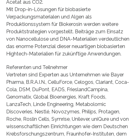
Acetat aus CO2.
Mit Drop-in-Lösungen für biobasierte
Verpackungsmaterialen und Algen als
Produktionssystem für Biokerosin werden weitere
Produktstrategien vorgestellt. Beiträge zum Einsatz
von Nanocellulose und DNA-Materialien verdeutlichen
das enorme Potenzial dieser neuartigen biobasierten
Hightech-Materialien für zukünftige Anwendungen.
Referenten und Teilnehmer
Vertreten sind Experten aus Unternehmen wie Bayer
Pharma, B.R.A.I.N., CelluForce, Celogos, Clariant, Coca-
Cola, DSM, DuPont, EADS, FrieslandCampina,
Genomatix, Global Bioenergies, Kraft Foods,
LanzaTech, Linde Engineering, Metabolomic
Discoveries, Nestlé, Novozymes, Philips, Protagen,
Roche, Roslin Cells, Symrise, Unilever, uniQure und von
wissenschaftlichen Einrichtungen wie dem Deutschen
Krebsforschungszentrum, Fraunhofer-Instituten, dem