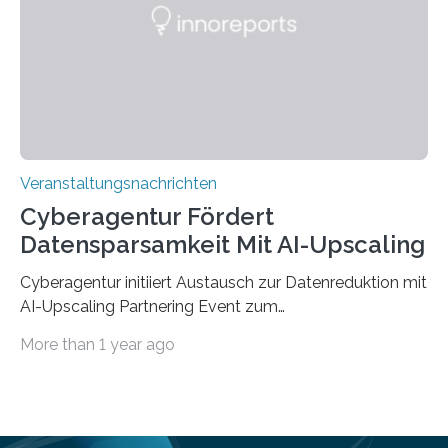
„QUAZAR“ mit insgesamt 1,15 Millionen Euro über vier
Jahre. Die Auftaktveranstaltung für das Förderprojekt
findet am…
Veranstaltungsnachrichten
Cyberagentur Fördert
Datensparsamkeit Mit AI-Upscaling
Cyberagentur initiiert Austausch zur Datenreduktion mit
AI-Upscaling Partnering Event zum
Forschungsprogramm DDK – Vernetzung für
More than 1 year ago
innovative DatenverarbeitungDie Agentur für
Innovation in der Cybersicherheit GmbH (Cyberagentur)
lädt zum virtuellen Partnering Event des
Forschungsprogramms DDK ein. Im Fokus steht die