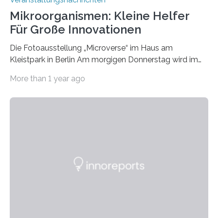
Mikroorganismen: Kleine Helfer
Für Große Innovationen
Die Fotoausstellung „Microverse“ im Haus am
Kleistpark in Berlin Am morgigen Donnerstag wird im
Haus am Kleistpark, Berlin-Schöneberg, die Ausstellung
More than 1 year ago
„Microverse“ mit Arbeiten der Fotografin Kathrin
Linkersdorff eröffnet. Die gezeigten Fotografien sind
Momentaufnahmen, die den Verfallsprozess von
Pflanzen festhalten. Die Künstlerin setzt in den
großformatigen Bildern die Schönheit, das Werden und
Vergehen der Natur künstlerisch wirkungsvoll in Szene.
Künstlerisch-wissenschaftliche Kollaboration im HU-
Labor für Mikrobiologie Für das Projekt „Microverse“ hat
Kathrin Linkersdorff gemeinsam mit der Mikrobiologin
Prof. Dr. Regine Hengge vom…