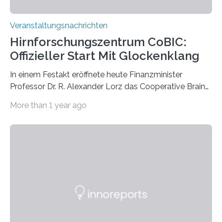
Veranstaltungsnachrichten
Hirnforschungszentrum CoBIC:
Offizieller Start Mit Glockenklang
In einem Festakt eröffnete heute Finanzminister
Professor Dr. R. Alexander Lorz das Cooperative Brain
Imaging Center (CoBIC) auf dem Campus Niederrad
More than 1 year ago
der Goethe-Universität Frankfurt. Das CoBIC ist eine
Kooperation der Goethe-Universität, des Max-Planck-
Instituts für empirische Ästhetik sowie des Ernst
Strüngmann Instituts. Es bietet den Forschenden
direkten Zugang zu einer Vielzahl hochmoderner
Spitzentechnologien, mit der die Funktionsweise des
Gehirns besser verstanden und innovative Therapien
für neurologische und psychiatrische Erkrankungen
entwickelt werden können. Die hochmodernen Geräte
sind eingebaut, die Büros sind eingerichtet…