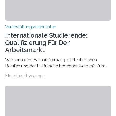
Veranstaltungsnachrichten
Internationale Studierende:
Qualifizierung Für Den
Arbeitsmarkt
Wie kann dem Fachkräftemangel in technischen
Berufen und der IT-Branche begegnet werden? Zum
Beispiel durch internationale Studierende, die an der
More than 1 year ago
Universität des Saarlandes und der Hochschule für
Technik und Wirtschaft des Saarlandes (htw saar) in
den MINT-Fächern ausgebildet werden und im
Anschluss in den hiesigen Arbeitsmarkt integriert
werden. Damit dies künftig noch besser gelingt, fördert
der Deutsche Akademische Austauschdienst beide
saarländischen Hochschulen im Gemeinschaftsprojekt