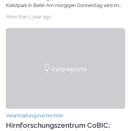
Kleistpark in Berlin Am morgigen Donnerstag wird im
Haus am Kleistpark, Berlin-Schöneberg, die Ausstellung
More than 1 year ago
„Microverse“ mit Arbeiten der Fotografin Kathrin
Linkersdorff eröffnet. Die gezeigten Fotografien sind
Momentaufnahmen, die den Verfallsprozess von
Pflanzen festhalten. Die Künstlerin setzt in den
großformatigen Bildern die Schönheit, das Werden und
Vergehen der Natur künstlerisch wirkungsvoll in Szene.
Künstlerisch-wissenschaftliche Kollaboration im HU-
Labor für Mikrobiologie Für das Projekt „Microverse“ hat
Kathrin Linkersdorff gemeinsam mit der Mikrobiologin
Prof. Dr. Regine Hengge vom…
Veranstaltungsnachrichten
Hirnforschungszentrum CoBIC: