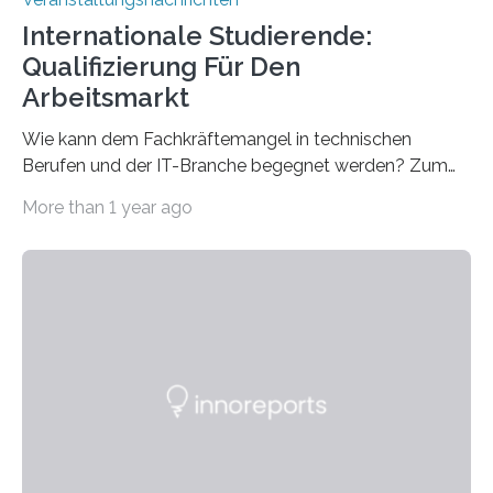
Internationale Studierende:
Qualifizierung Für Den
Arbeitsmarkt
Wie kann dem Fachkräftemangel in technischen
Berufen und der IT-Branche begegnet werden? Zum
Beispiel durch internationale Studierende, die an der
More than 1 year ago
Universität des Saarlandes und der Hochschule für
Technik und Wirtschaft des Saarlandes (htw saar) in
den MINT-Fächern ausgebildet werden und im
Anschluss in den hiesigen Arbeitsmarkt integriert
werden. Damit dies künftig noch besser gelingt, fördert
der Deutsche Akademische Austauschdienst beide
saarländischen Hochschulen im Gemeinschaftsprojekt
„QUAZAR“ mit insgesamt 1,15 Millionen Euro über vier
Jahre. Die Auftaktveranstaltung für das Förderprojekt
findet am…