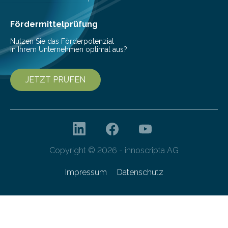
Cyberagentur organisiert am 25. März 2025, von 14:00
bis 16:00 Uhr, ein virtuelles Partnering Event zum
Fördermittelprüfung
Forschungsprogramm „Datenrekonstruktion…
Nutzen Sie das Förderpotenzial
in Ihrem Unternehmen optimal aus?
JETZT PRÜFEN
Copyright © 2026 - innoscripta AG
Impressum
Datenschutz