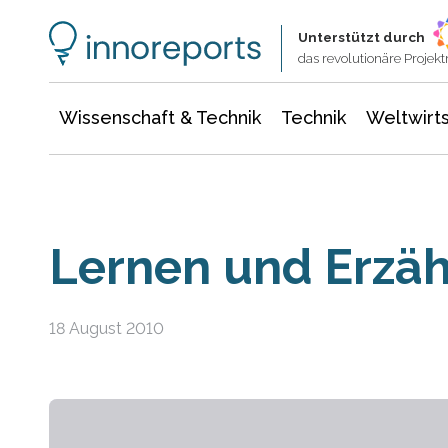
Wissenschaft & Technik
Informationstechnologie
Energie & Elektrotechnik
Unterstützt durch
das revolutionäre Proje
Wissenschaft & Technik
Technik
Weltwirts
Lernen und Erzä
18 August 2010