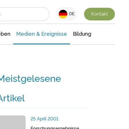
 Leben
Medien & Ereignisse
Interdisziplinäre Forschung
Veranstaltungsnachrichten
n Chemie
Gesellschaftswissenschaften
Kontakt
DE
eben
Medien & Ereignisse
Bildung
Meistgelesene
Artikel
25 April 2001
Forschungsergebnisse