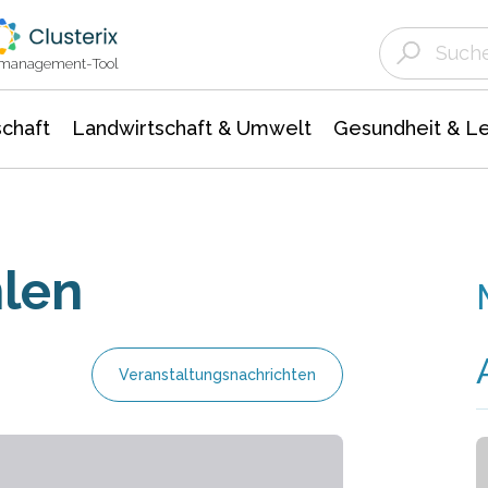
Landwirtschaft & Umwelt
Gesundheit &
Agrar- Forstwissenschaften
Unternehmensmeldungen
Biowissenschafte
Ökologie Umwelt- Naturschutz
ktmanagement-Tool
chaft
Landwirtschaft & Umwelt
Gesundheit & L
hlen
Veranstaltungsnachrichten