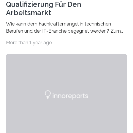
Qualifizierung Für Den
Arbeitsmarkt
Wie kann dem Fachkräftemangel in technischen
Berufen und der IT-Branche begegnet werden? Zum
Beispiel durch internationale Studierende, die an der
More than 1 year ago
Universität des Saarlandes und der Hochschule für
Technik und Wirtschaft des Saarlandes (htw saar) in
den MINT-Fächern ausgebildet werden und im
Anschluss in den hiesigen Arbeitsmarkt integriert
werden. Damit dies künftig noch besser gelingt, fördert
der Deutsche Akademische Austauschdienst beide
saarländischen Hochschulen im Gemeinschaftsprojekt
„QUAZAR“ mit insgesamt 1,15 Millionen Euro über vier
Jahre. Die Auftaktveranstaltung für das Förderprojekt
findet am…