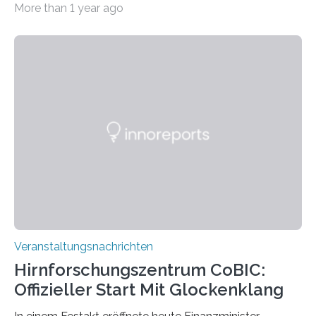
More than 1 year ago
„Microverse“ mit Arbeiten der Fotografin Kathrin
Linkersdorff eröffnet. Die gezeigten Fotografien sind
Momentaufnahmen, die den Verfallsprozess von
Pflanzen festhalten. Die Künstlerin setzt in den
großformatigen Bildern die Schönheit, das Werden und
Vergehen der Natur künstlerisch wirkungsvoll in Szene.
Künstlerisch-wissenschaftliche Kollaboration im HU-
Labor für Mikrobiologie Für das Projekt „Microverse“ hat
Kathrin Linkersdorff gemeinsam mit der Mikrobiologin
Prof. Dr. Regine Hengge vom…
Veranstaltungsnachrichten
Hirnforschungszentrum CoBIC:
Offizieller Start Mit Glockenklang