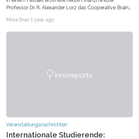
In einem Festakt eröffnete heute Finanzminister
Professor Dr. R. Alexander Lorz das Cooperative Brain
Imaging Center (CoBIC) auf dem Campus Niederrad
More than 1 year ago
der Goethe-Universität Frankfurt. Das CoBIC ist eine
Kooperation der Goethe-Universität, des Max-Planck-
Instituts für empirische Ästhetik sowie des Ernst
Strüngmann Instituts. Es bietet den Forschenden
direkten Zugang zu einer Vielzahl hochmoderner
Spitzentechnologien, mit der die Funktionsweise des
Gehirns besser verstanden und innovative Therapien
für neurologische und psychiatrische Erkrankungen
entwickelt werden können. Die hochmodernen Geräte
sind eingebaut, die Büros sind eingerichtet…
Veranstaltungsnachrichten
Internationale Studierende: