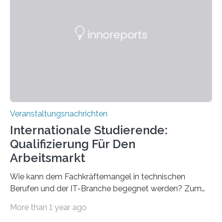
Spitzentechnologien, mit der die Funktionsweise des
Gehirns besser verstanden und innovative Therapien
für neurologische und psychiatrische Erkrankungen
entwickelt werden können. Die hochmodernen Geräte
sind eingebaut, die Büros sind eingerichtet…
Veranstaltungsnachrichten
Internationale Studierende:
Qualifizierung Für Den
Arbeitsmarkt
Wie kann dem Fachkräftemangel in technischen
Berufen und der IT-Branche begegnet werden? Zum
Beispiel durch internationale Studierende, die an der
More than 1 year ago
Universität des Saarlandes und der Hochschule für