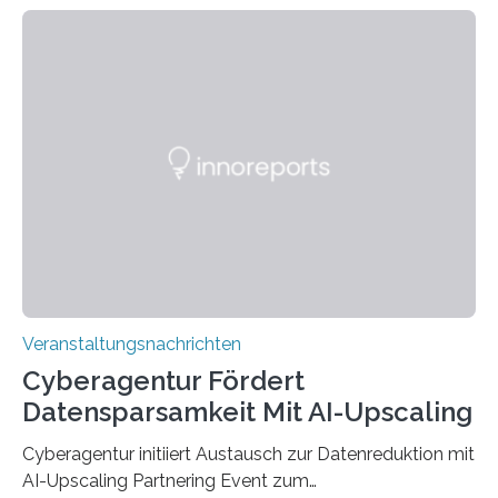
Technik und Wirtschaft des Saarlandes (htw saar) in
den MINT-Fächern ausgebildet werden und im
Anschluss in den hiesigen Arbeitsmarkt integriert
werden. Damit dies künftig noch besser gelingt, fördert
der Deutsche Akademische Austauschdienst beide
saarländischen Hochschulen im Gemeinschaftsprojekt
„QUAZAR“ mit insgesamt 1,15 Millionen Euro über vier
Jahre. Die Auftaktveranstaltung für das Förderprojekt
findet am…
Veranstaltungsnachrichten
Cyberagentur Fördert
Datensparsamkeit Mit AI-Upscaling
Cyberagentur initiiert Austausch zur Datenreduktion mit
AI-Upscaling Partnering Event zum