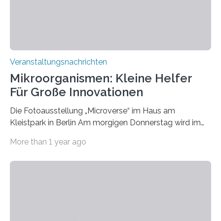
Veranstaltungsnachrichten
Mikroorganismen: Kleine Helfer
Für Große Innovationen
Die Fotoausstellung „Microverse“ im Haus am
Kleistpark in Berlin Am morgigen Donnerstag wird im
Haus am Kleistpark, Berlin-Schöneberg, die Ausstellung
More than 1 year ago
„Microverse“ mit Arbeiten der Fotografin Kathrin
Linkersdorff eröffnet. Die gezeigten Fotografien sind
Momentaufnahmen, die den Verfallsprozess von
Pflanzen festhalten. Die Künstlerin setzt in den
großformatigen Bildern die Schönheit, das Werden und
Vergehen der Natur künstlerisch wirkungsvoll in Szene.
Künstlerisch-wissenschaftliche Kollaboration im HU-