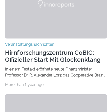
Labor für Mikrobiologie Für das Projekt „Microverse“ hat
Kathrin Linkersdorff gemeinsam mit der Mikrobiologin
Prof. Dr. Regine Hengge vom…
Veranstaltungsnachrichten
Hirnforschungszentrum CoBIC:
Offizieller Start Mit Glockenklang
In einem Festakt eröffnete heute Finanzminister
Professor Dr. R. Alexander Lorz das Cooperative Brain
Imaging Center (CoBIC) auf dem Campus Niederrad
More than 1 year ago
der Goethe-Universität Frankfurt. Das CoBIC ist eine
Kooperation der Goethe-Universität, des Max-Planck-
Instituts für empirische Ästhetik sowie des Ernst
Strüngmann Instituts. Es bietet den Forschenden
direkten Zugang zu einer Vielzahl hochmoderner