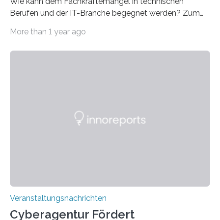
Wie kann dem Fachkräftemangel in technischen
Berufen und der IT-Branche begegnet werden? Zum
Beispiel durch internationale Studierende, die an der
More than 1 year ago
Universität des Saarlandes und der Hochschule für
Technik und Wirtschaft des Saarlandes (htw saar) in
den MINT-Fächern ausgebildet werden und im
Anschluss in den hiesigen Arbeitsmarkt integriert
werden. Damit dies künftig noch besser gelingt, fördert
der Deutsche Akademische Austauschdienst beide
saarländischen Hochschulen im Gemeinschaftsprojekt
„QUAZAR“ mit insgesamt 1,15 Millionen Euro über vier
Jahre. Die Auftaktveranstaltung für das Förderprojekt
findet am…
Veranstaltungsnachrichten
Cyberagentur Fördert