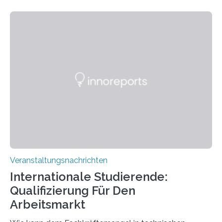
Kooperation der Goethe-Universität, des Max-Planck-
Instituts für empirische Ästhetik sowie des Ernst
Strüngmann Instituts. Es bietet den Forschenden
direkten Zugang zu einer Vielzahl hochmoderner
Spitzentechnologien, mit der die Funktionsweise des
Gehirns besser verstanden und innovative Therapien
für neurologische und psychiatrische Erkrankungen
entwickelt werden können. Die hochmodernen Geräte
sind eingebaut, die Büros sind eingerichtet…
Veranstaltungsnachrichten
Internationale Studierende:
Qualifizierung Für Den
Arbeitsmarkt