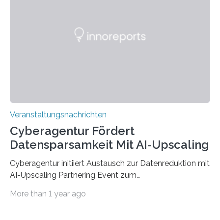
werden. Damit dies künftig noch besser gelingt, fördert
der Deutsche Akademische Austauschdienst beide
saarländischen Hochschulen im Gemeinschaftsprojekt
„QUAZAR“ mit insgesamt 1,15 Millionen Euro über vier
Jahre. Die Auftaktveranstaltung für das Förderprojekt
findet am…
Veranstaltungsnachrichten
Cyberagentur Fördert
Datensparsamkeit Mit AI-Upscaling
Cyberagentur initiiert Austausch zur Datenreduktion mit
AI-Upscaling Partnering Event zum
Forschungsprogramm DDK – Vernetzung für
More than 1 year ago
innovative DatenverarbeitungDie Agentur für
Innovation in der Cybersicherheit GmbH (Cyberagentur)