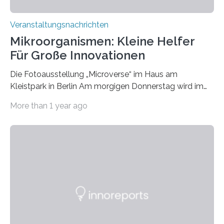
Veranstaltungsnachrichten
Mikroorganismen: Kleine Helfer
Für Große Innovationen
Die Fotoausstellung „Microverse“ im Haus am
Kleistpark in Berlin Am morgigen Donnerstag wird im
Haus am Kleistpark, Berlin-Schöneberg, die Ausstellung
More than 1 year ago
„Microverse“ mit Arbeiten der Fotografin Kathrin
Linkersdorff eröffnet. Die gezeigten Fotografien sind
Momentaufnahmen, die den Verfallsprozess von
Pflanzen festhalten. Die Künstlerin setzt in den
großformatigen Bildern die Schönheit, das Werden und
Vergehen der Natur künstlerisch wirkungsvoll in Szene.
Künstlerisch-wissenschaftliche Kollaboration im HU-
Labor für Mikrobiologie Für das Projekt „Microverse“ hat
Kathrin Linkersdorff gemeinsam mit der Mikrobiologin
Prof. Dr. Regine Hengge vom…