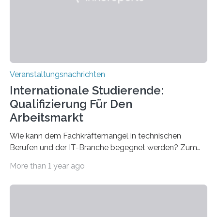
entwickelt werden können. Die hochmodernen Geräte
sind eingebaut, die Büros sind eingerichtet…
Veranstaltungsnachrichten
Internationale Studierende:
Qualifizierung Für Den
Arbeitsmarkt
Wie kann dem Fachkräftemangel in technischen
Berufen und der IT-Branche begegnet werden? Zum
Beispiel durch internationale Studierende, die an der
More than 1 year ago
Universität des Saarlandes und der Hochschule für
Technik und Wirtschaft des Saarlandes (htw saar) in
den MINT-Fächern ausgebildet werden und im
Anschluss in den hiesigen Arbeitsmarkt integriert