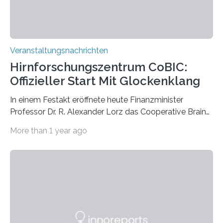
Veranstaltungsnachrichten
Hirnforschungszentrum CoBIC:
Offizieller Start Mit Glockenklang
In einem Festakt eröffnete heute Finanzminister
Professor Dr. R. Alexander Lorz das Cooperative Brain
Imaging Center (CoBIC) auf dem Campus Niederrad
More than 1 year ago
der Goethe-Universität Frankfurt. Das CoBIC ist eine
Kooperation der Goethe-Universität, des Max-Planck-
Instituts für empirische Ästhetik sowie des Ernst
Strüngmann Instituts. Es bietet den Forschenden
direkten Zugang zu einer Vielzahl hochmoderner
Spitzentechnologien, mit der die Funktionsweise des
Gehirns besser verstanden und innovative Therapien
für neurologische und psychiatrische Erkrankungen