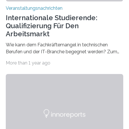
Veranstaltungsnachrichten
Internationale Studierende:
Qualifizierung Für Den
Arbeitsmarkt
Wie kann dem Fachkräftemangel in technischen
Berufen und der IT-Branche begegnet werden? Zum
Beispiel durch internationale Studierende, die an der
More than 1 year ago
Universität des Saarlandes und der Hochschule für
Technik und Wirtschaft des Saarlandes (htw saar) in
den MINT-Fächern ausgebildet werden und im
Anschluss in den hiesigen Arbeitsmarkt integriert
werden. Damit dies künftig noch besser gelingt, fördert
der Deutsche Akademische Austauschdienst beide
saarländischen Hochschulen im Gemeinschaftsprojekt
„QUAZAR“ mit insgesamt 1,15 Millionen Euro über vier
Jahre. Die Auftaktveranstaltung für das Förderprojekt
findet am…