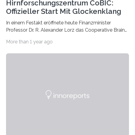
Hirnforschungszentrum CoBIC:
Offizieller Start Mit Glockenklang
In einem Festakt eröffnete heute Finanzminister
Professor Dr. R. Alexander Lorz das Cooperative Brain
Imaging Center (CoBIC) auf dem Campus Niederrad
More than 1 year ago
der Goethe-Universität Frankfurt. Das CoBIC ist eine
Kooperation der Goethe-Universität, des Max-Planck-
Instituts für empirische Ästhetik sowie des Ernst
Strüngmann Instituts. Es bietet den Forschenden
direkten Zugang zu einer Vielzahl hochmoderner
Spitzentechnologien, mit der die Funktionsweise des
Gehirns besser verstanden und innovative Therapien
für neurologische und psychiatrische Erkrankungen
entwickelt werden können. Die hochmodernen Geräte
sind eingebaut, die Büros sind eingerichtet…