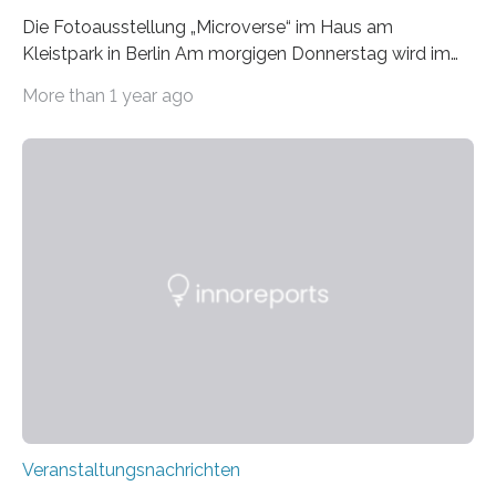
Die Fotoausstellung „Microverse“ im Haus am
Kleistpark in Berlin Am morgigen Donnerstag wird im
Haus am Kleistpark, Berlin-Schöneberg, die Ausstellung
More than 1 year ago
„Microverse“ mit Arbeiten der Fotografin Kathrin
Linkersdorff eröffnet. Die gezeigten Fotografien sind
Momentaufnahmen, die den Verfallsprozess von
Pflanzen festhalten. Die Künstlerin setzt in den
großformatigen Bildern die Schönheit, das Werden und
Vergehen der Natur künstlerisch wirkungsvoll in Szene.
Künstlerisch-wissenschaftliche Kollaboration im HU-
Labor für Mikrobiologie Für das Projekt „Microverse“ hat
Kathrin Linkersdorff gemeinsam mit der Mikrobiologin
Prof. Dr. Regine Hengge vom…
Veranstaltungsnachrichten