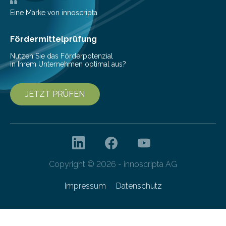
Vorbereitung der Programmausschreibung. Die
Eine Marke von innoscripta
Cyberagentur organisiert am 25. März 2025, von 14:00
bis 16:00 Uhr, ein virtuelles Partnering Event zum
Fördermittelprüfung
Forschungsprogramm „Datenrekonstruktion…
Nutzen Sie das Förderpotenzial
in Ihrem Unternehmen optimal aus?
JETZT PRÜFEN
Copyright © 2026 - innoscripta AG
Impressum
Datenschutz