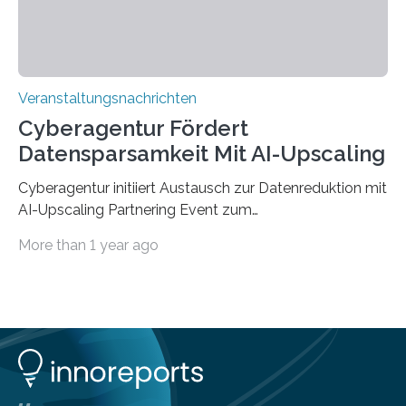
Veranstaltungsnachrichten
Cyberagentur Fördert
Datensparsamkeit Mit AI-Upscaling
Cyberagentur initiiert Austausch zur Datenreduktion mit
AI-Upscaling Partnering Event zum
Forschungsprogramm DDK – Vernetzung für
More than 1 year ago
innovative DatenverarbeitungDie Agentur für
Innovation in der Cybersicherheit GmbH (Cyberagentur)
lädt zum virtuellen Partnering Event des
Forschungsprogramms DDK ein. Im Fokus steht die
Entwicklung von Technologien zur gezielten
Datenreduktion und Rekonstruktion in schwierigen
Kommunikationsumgebungen. Das Event dient der
Vernetzung potenzieller Forschungspartner und der