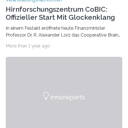
Hirnforschungszentrum CoBIC:
Offizieller Start Mit Glockenklang
In einem Festakt eröffnete heute Finanzminister
Professor Dr. R. Alexander Lorz das Cooperative Brain
Imaging Center (CoBIC) auf dem Campus Niederrad
More than 1 year ago
der Goethe-Universität Frankfurt. Das CoBIC ist eine
Kooperation der Goethe-Universität, des Max-Planck-
Instituts für empirische Ästhetik sowie des Ernst
Strüngmann Instituts. Es bietet den Forschenden
direkten Zugang zu einer Vielzahl hochmoderner
Spitzentechnologien, mit der die Funktionsweise des
Gehirns besser verstanden und innovative Therapien
für neurologische und psychiatrische Erkrankungen
entwickelt werden können. Die hochmodernen Geräte
sind eingebaut, die Büros sind eingerichtet…