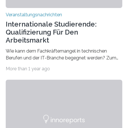
Veranstaltungsnachrichten
Internationale Studierende:
Qualifizierung Für Den
Arbeitsmarkt
Wie kann dem Fachkräftemangel in technischen
Berufen und der IT-Branche begegnet werden? Zum
Beispiel durch internationale Studierende, die an der
More than 1 year ago
Universität des Saarlandes und der Hochschule für
Technik und Wirtschaft des Saarlandes (htw saar) in
den MINT-Fächern ausgebildet werden und im
Anschluss in den hiesigen Arbeitsmarkt integriert
werden. Damit dies künftig noch besser gelingt, fördert
der Deutsche Akademische Austauschdienst beide
saarländischen Hochschulen im Gemeinschaftsprojekt
„QUAZAR“ mit insgesamt 1,15 Millionen Euro über vier
Jahre. Die Auftaktveranstaltung für das Förderprojekt