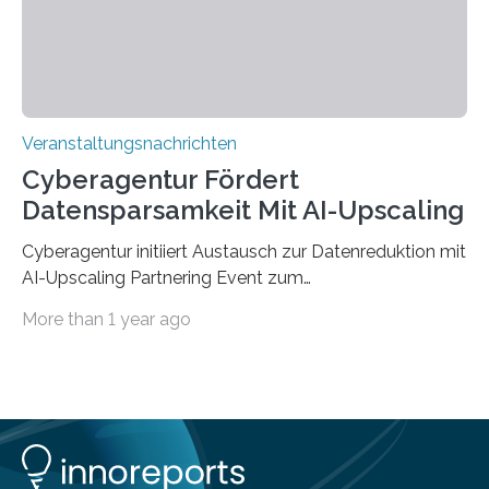
findet am…
Veranstaltungsnachrichten
Cyberagentur Fördert
Datensparsamkeit Mit AI-Upscaling
Cyberagentur initiiert Austausch zur Datenreduktion mit
AI-Upscaling Partnering Event zum
Forschungsprogramm DDK – Vernetzung für
More than 1 year ago
innovative DatenverarbeitungDie Agentur für
Innovation in der Cybersicherheit GmbH (Cyberagentur)
lädt zum virtuellen Partnering Event des
Forschungsprogramms DDK ein. Im Fokus steht die
Entwicklung von Technologien zur gezielten
Datenreduktion und Rekonstruktion in schwierigen
Kommunikationsumgebungen. Das Event dient der