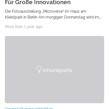
Für Große Innovationen
Die Fotoausstellung „Microverse“ im Haus am
Kleistpark in Berlin Am morgigen Donnerstag wird im
Haus am Kleistpark, Berlin-Schöneberg, die Ausstellung
More than 1 year ago
„Microverse“ mit Arbeiten der Fotografin Kathrin
Linkersdorff eröffnet. Die gezeigten Fotografien sind
Momentaufnahmen, die den Verfallsprozess von
Pflanzen festhalten. Die Künstlerin setzt in den
großformatigen Bildern die Schönheit, das Werden und
Vergehen der Natur künstlerisch wirkungsvoll in Szene.
Künstlerisch-wissenschaftliche Kollaboration im HU-
Labor für Mikrobiologie Für das Projekt „Microverse“ hat
Kathrin Linkersdorff gemeinsam mit der Mikrobiologin
Prof. Dr. Regine Hengge vom…
Veranstaltungsnachrichten