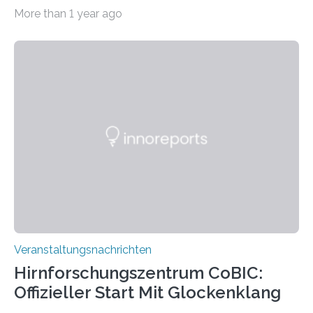
Haus am Kleistpark, Berlin-Schöneberg, die Ausstellung
More than 1 year ago
„Microverse“ mit Arbeiten der Fotografin Kathrin
Linkersdorff eröffnet. Die gezeigten Fotografien sind
Momentaufnahmen, die den Verfallsprozess von
Pflanzen festhalten. Die Künstlerin setzt in den
großformatigen Bildern die Schönheit, das Werden und
Vergehen der Natur künstlerisch wirkungsvoll in Szene.
Künstlerisch-wissenschaftliche Kollaboration im HU-
Labor für Mikrobiologie Für das Projekt „Microverse“ hat
Kathrin Linkersdorff gemeinsam mit der Mikrobiologin
Prof. Dr. Regine Hengge vom…
Veranstaltungsnachrichten
Hirnforschungszentrum CoBIC:
Offizieller Start Mit Glockenklang