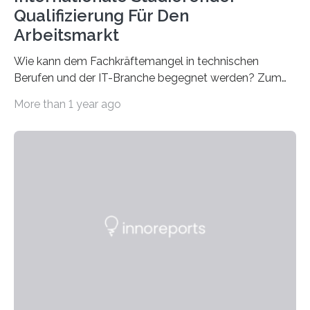
Qualifizierung Für Den
Arbeitsmarkt
Wie kann dem Fachkräftemangel in technischen
Berufen und der IT-Branche begegnet werden? Zum
Beispiel durch internationale Studierende, die an der
More than 1 year ago
Universität des Saarlandes und der Hochschule für
Technik und Wirtschaft des Saarlandes (htw saar) in
den MINT-Fächern ausgebildet werden und im
Anschluss in den hiesigen Arbeitsmarkt integriert
werden. Damit dies künftig noch besser gelingt, fördert
der Deutsche Akademische Austauschdienst beide
saarländischen Hochschulen im Gemeinschaftsprojekt
„QUAZAR“ mit insgesamt 1,15 Millionen Euro über vier
Jahre. Die Auftaktveranstaltung für das Förderprojekt
findet am…