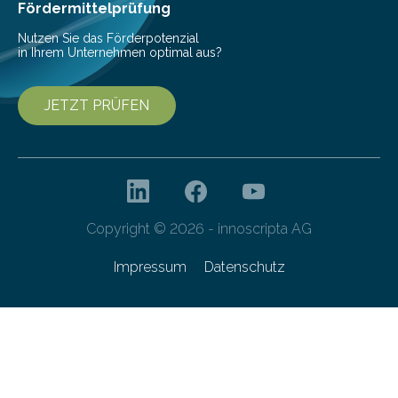
bis 16:00 Uhr, ein virtuelles Partnering Event zum
Fördermittelprüfung
Forschungsprogramm „Datenrekonstruktion…
Nutzen Sie das Förderpotenzial
in Ihrem Unternehmen optimal aus?
JETZT PRÜFEN
Copyright © 2026 - innoscripta AG
Impressum
Datenschutz