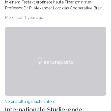
In einem Festakt eröffnete heute Finanzminister
Professor Dr. R. Alexander Lorz das Cooperative Brain
Imaging Center (CoBIC) auf dem Campus Niederrad
More than 1 year ago
der Goethe-Universität Frankfurt. Das CoBIC ist eine
Kooperation der Goethe-Universität, des Max-Planck-
Instituts für empirische Ästhetik sowie des Ernst
Strüngmann Instituts. Es bietet den Forschenden
direkten Zugang zu einer Vielzahl hochmoderner
Spitzentechnologien, mit der die Funktionsweise des
Gehirns besser verstanden und innovative Therapien
für neurologische und psychiatrische Erkrankungen
entwickelt werden können. Die hochmodernen Geräte
sind eingebaut, die Büros sind eingerichtet…
Veranstaltungsnachrichten
Internationale Studierende: