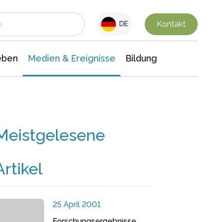
 Leben
Medien & Ereignisse
Interdisziplinäre Forschung
Veranstaltungsnachrichten
n Chemie
Gesellschaftswissenschaften
Kontakt
DE
eben
Medien & Ereignisse
Bildung
Meistgelesene
Artikel
25 April 2001
Forschungsergebnisse