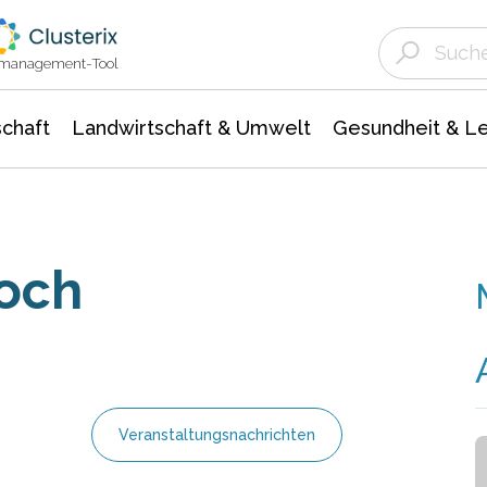
Landwirtschaft & Umwelt
Gesundheit &
Agrar- Forstwissenschaften
Unternehmensmeldungen
Biowissenschafte
Ökologie Umwelt- Naturschutz
ktmanagement-Tool
chaft
Landwirtschaft & Umwelt
Gesundheit & L
doch
Veranstaltungsnachrichten