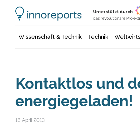
Wissenschaft & Technik
Informationstechnologie
Energie & Elektrotechnik
Unterstützt durch
das revolutionäre Proje
Wissenschaft & Technik
Technik
Weltwirts
Kontaktlos und 
energiegeladen!
16 April 2013