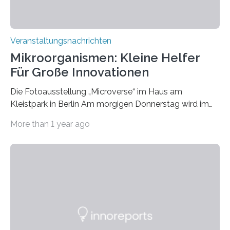
Veranstaltungsnachrichten
Mikroorganismen: Kleine Helfer
Für Große Innovationen
Die Fotoausstellung „Microverse“ im Haus am
Kleistpark in Berlin Am morgigen Donnerstag wird im
Haus am Kleistpark, Berlin-Schöneberg, die Ausstellung
More than 1 year ago
„Microverse“ mit Arbeiten der Fotografin Kathrin
Linkersdorff eröffnet. Die gezeigten Fotografien sind
Momentaufnahmen, die den Verfallsprozess von
Pflanzen festhalten. Die Künstlerin setzt in den
großformatigen Bildern die Schönheit, das Werden und
Vergehen der Natur künstlerisch wirkungsvoll in Szene.
Künstlerisch-wissenschaftliche Kollaboration im HU-
Labor für Mikrobiologie Für das Projekt „Microverse“ hat
Kathrin Linkersdorff gemeinsam mit der Mikrobiologin