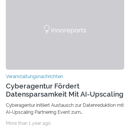
Anschluss in den hiesigen Arbeitsmarkt integriert
werden. Damit dies künftig noch besser gelingt, fördert
der Deutsche Akademische Austauschdienst beide
saarländischen Hochschulen im Gemeinschaftsprojekt
„QUAZAR“ mit insgesamt 1,15 Millionen Euro über vier
Jahre. Die Auftaktveranstaltung für das Förderprojekt
findet am…
Veranstaltungsnachrichten
Cyberagentur Fördert
Datensparsamkeit Mit AI-Upscaling
Cyberagentur initiiert Austausch zur Datenreduktion mit
AI-Upscaling Partnering Event zum
Forschungsprogramm DDK – Vernetzung für
More than 1 year ago
innovative DatenverarbeitungDie Agentur für