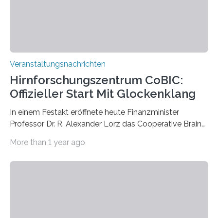
Prof. Dr. Regine Hengge vom…
Veranstaltungsnachrichten
Hirnforschungszentrum CoBIC:
Offizieller Start Mit Glockenklang
In einem Festakt eröffnete heute Finanzminister
Professor Dr. R. Alexander Lorz das Cooperative Brain
Imaging Center (CoBIC) auf dem Campus Niederrad
More than 1 year ago
der Goethe-Universität Frankfurt. Das CoBIC ist eine
Kooperation der Goethe-Universität, des Max-Planck-
Instituts für empirische Ästhetik sowie des Ernst
Strüngmann Instituts. Es bietet den Forschenden
direkten Zugang zu einer Vielzahl hochmoderner
Spitzentechnologien, mit der die Funktionsweise des
Gehirns besser verstanden und innovative Therapien