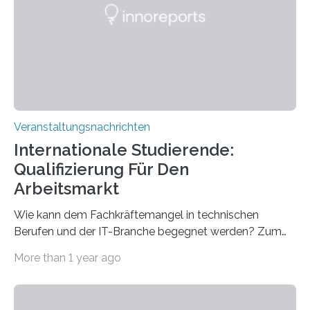
für neurologische und psychiatrische Erkrankungen
entwickelt werden können. Die hochmodernen Geräte
sind eingebaut, die Büros sind eingerichtet…
Veranstaltungsnachrichten
Internationale Studierende:
Qualifizierung Für Den
Arbeitsmarkt
Wie kann dem Fachkräftemangel in technischen
Berufen und der IT-Branche begegnet werden? Zum
Beispiel durch internationale Studierende, die an der
More than 1 year ago
Universität des Saarlandes und der Hochschule für
Technik und Wirtschaft des Saarlandes (htw saar) in
den MINT-Fächern ausgebildet werden und im