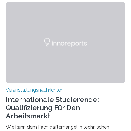
Kooperation der Goethe-Universität, des Max-Planck-
Instituts für empirische Ästhetik sowie des Ernst
Strüngmann Instituts. Es bietet den Forschenden
direkten Zugang zu einer Vielzahl hochmoderner
Spitzentechnologien, mit der die Funktionsweise des
Gehirns besser verstanden und innovative Therapien
für neurologische und psychiatrische Erkrankungen
entwickelt werden können. Die hochmodernen Geräte
sind eingebaut, die Büros sind eingerichtet…
Veranstaltungsnachrichten
Internationale Studierende:
Qualifizierung Für Den
Arbeitsmarkt
Wie kann dem Fachkräftemangel in technischen