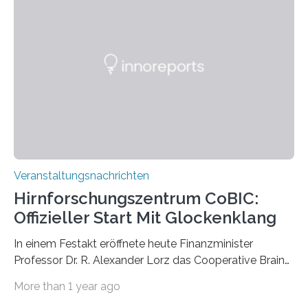
großformatigen Bildern die Schönheit, das Werden und
Vergehen der Natur künstlerisch wirkungsvoll in Szene.
Künstlerisch-wissenschaftliche Kollaboration im HU-
Labor für Mikrobiologie Für das Projekt „Microverse“ hat
Kathrin Linkersdorff gemeinsam mit der Mikrobiologin
Prof. Dr. Regine Hengge vom…
Veranstaltungsnachrichten
Hirnforschungszentrum CoBIC:
Offizieller Start Mit Glockenklang
In einem Festakt eröffnete heute Finanzminister
Professor Dr. R. Alexander Lorz das Cooperative Brain
Imaging Center (CoBIC) auf dem Campus Niederrad
More than 1 year ago
der Goethe-Universität Frankfurt. Das CoBIC ist eine