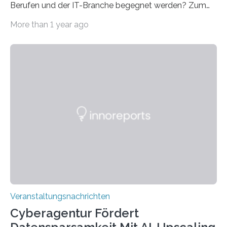
Berufen und der IT-Branche begegnet werden? Zum
Beispiel durch internationale Studierende, die an der
More than 1 year ago
Universität des Saarlandes und der Hochschule für
Technik und Wirtschaft des Saarlandes (htw saar) in
den MINT-Fächern ausgebildet werden und im
Anschluss in den hiesigen Arbeitsmarkt integriert
werden. Damit dies künftig noch besser gelingt, fördert
der Deutsche Akademische Austauschdienst beide
saarländischen Hochschulen im Gemeinschaftsprojekt
„QUAZAR“ mit insgesamt 1,15 Millionen Euro über vier
Jahre. Die Auftaktveranstaltung für das Förderprojekt
findet am…
Veranstaltungsnachrichten
Cyberagentur Fördert