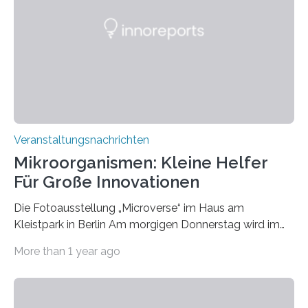
Veranstaltungsnachrichten
Mikroorganismen: Kleine Helfer
Für Große Innovationen
Die Fotoausstellung „Microverse“ im Haus am
Kleistpark in Berlin Am morgigen Donnerstag wird im
Haus am Kleistpark, Berlin-Schöneberg, die Ausstellung
More than 1 year ago
„Microverse“ mit Arbeiten der Fotografin Kathrin
Linkersdorff eröffnet. Die gezeigten Fotografien sind
Momentaufnahmen, die den Verfallsprozess von
Pflanzen festhalten. Die Künstlerin setzt in den