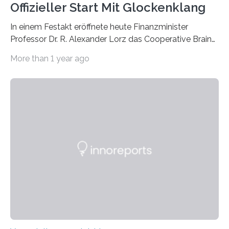
Offizieller Start Mit Glockenklang
In einem Festakt eröffnete heute Finanzminister
Professor Dr. R. Alexander Lorz das Cooperative Brain
Imaging Center (CoBIC) auf dem Campus Niederrad
More than 1 year ago
der Goethe-Universität Frankfurt. Das CoBIC ist eine
Kooperation der Goethe-Universität, des Max-Planck-
Instituts für empirische Ästhetik sowie des Ernst
Strüngmann Instituts. Es bietet den Forschenden
direkten Zugang zu einer Vielzahl hochmoderner
Spitzentechnologien, mit der die Funktionsweise des
Gehirns besser verstanden und innovative Therapien
für neurologische und psychiatrische Erkrankungen
entwickelt werden können. Die hochmodernen Geräte
sind eingebaut, die Büros sind eingerichtet…