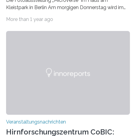
Die Fotoausstellung „Microverse“ im Haus am
Kleistpark in Berlin Am morgigen Donnerstag wird im
Haus am Kleistpark, Berlin-Schöneberg, die Ausstellung
More than 1 year ago
„Microverse“ mit Arbeiten der Fotografin Kathrin
Linkersdorff eröffnet. Die gezeigten Fotografien sind
Momentaufnahmen, die den Verfallsprozess von
Pflanzen festhalten. Die Künstlerin setzt in den
großformatigen Bildern die Schönheit, das Werden und
Vergehen der Natur künstlerisch wirkungsvoll in Szene.
Künstlerisch-wissenschaftliche Kollaboration im HU-
Labor für Mikrobiologie Für das Projekt „Microverse“ hat
Kathrin Linkersdorff gemeinsam mit der Mikrobiologin
Prof. Dr. Regine Hengge vom…
Veranstaltungsnachrichten
Hirnforschungszentrum CoBIC: