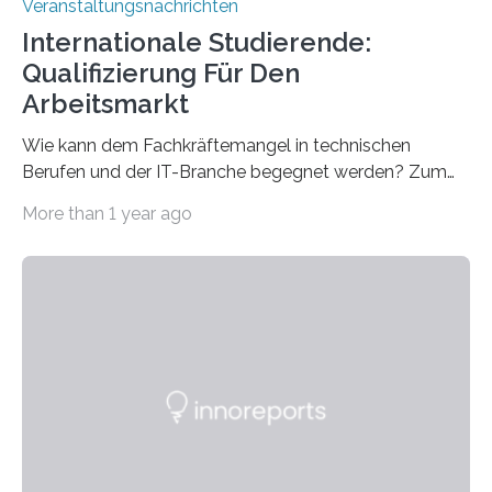
Veranstaltungsnachrichten
Internationale Studierende:
Qualifizierung Für Den
Arbeitsmarkt
Wie kann dem Fachkräftemangel in technischen
Berufen und der IT-Branche begegnet werden? Zum
Beispiel durch internationale Studierende, die an der
More than 1 year ago
Universität des Saarlandes und der Hochschule für
Technik und Wirtschaft des Saarlandes (htw saar) in
den MINT-Fächern ausgebildet werden und im
Anschluss in den hiesigen Arbeitsmarkt integriert
werden. Damit dies künftig noch besser gelingt, fördert
der Deutsche Akademische Austauschdienst beide
saarländischen Hochschulen im Gemeinschaftsprojekt
„QUAZAR“ mit insgesamt 1,15 Millionen Euro über vier
Jahre. Die Auftaktveranstaltung für das Förderprojekt
findet am…