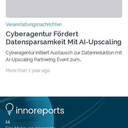
Veranstaltungsnachrichten
Cyberagentur Fördert
Datensparsamkeit Mit AI-Upscaling
Cyberagentur initiiert Austausch zur Datenreduktion mit
AI-Upscaling Partnering Event zum
Forschungsprogramm DDK – Vernetzung für
More than 1 year ago
innovative DatenverarbeitungDie Agentur für
Innovation in der Cybersicherheit GmbH (Cyberagentur)
lädt zum virtuellen Partnering Event des
Forschungsprogramms DDK ein. Im Fokus steht die
Entwicklung von Technologien zur gezielten
Datenreduktion und Rekonstruktion in schwierigen
Kommunikationsumgebungen. Das Event dient der
Vernetzung potenzieller Forschungspartner und der