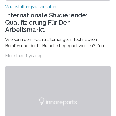
Veranstaltungsnachrichten
Internationale Studierende:
Qualifizierung Für Den
Arbeitsmarkt
Wie kann dem Fachkräftemangel in technischen
Berufen und der IT-Branche begegnet werden? Zum
Beispiel durch internationale Studierende, die an der
More than 1 year ago
Universität des Saarlandes und der Hochschule für
Technik und Wirtschaft des Saarlandes (htw saar) in
den MINT-Fächern ausgebildet werden und im
Anschluss in den hiesigen Arbeitsmarkt integriert
werden. Damit dies künftig noch besser gelingt, fördert
der Deutsche Akademische Austauschdienst beide
saarländischen Hochschulen im Gemeinschaftsprojekt
„QUAZAR“ mit insgesamt 1,15 Millionen Euro über vier
Jahre. Die Auftaktveranstaltung für das Förderprojekt
findet am…