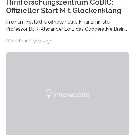
Hirnforschungszentrum CoBIC:
Offizieller Start Mit Glockenklang
In einem Festakt eröffnete heute Finanzminister
Professor Dr. R. Alexander Lorz das Cooperative Brain
Imaging Center (CoBIC) auf dem Campus Niederrad
More than 1 year ago
der Goethe-Universität Frankfurt. Das CoBIC ist eine
Kooperation der Goethe-Universität, des Max-Planck-
Instituts für empirische Ästhetik sowie des Ernst
Strüngmann Instituts. Es bietet den Forschenden
direkten Zugang zu einer Vielzahl hochmoderner
Spitzentechnologien, mit der die Funktionsweise des
Gehirns besser verstanden und innovative Therapien
für neurologische und psychiatrische Erkrankungen
entwickelt werden können. Die hochmodernen Geräte
sind eingebaut, die Büros sind eingerichtet…