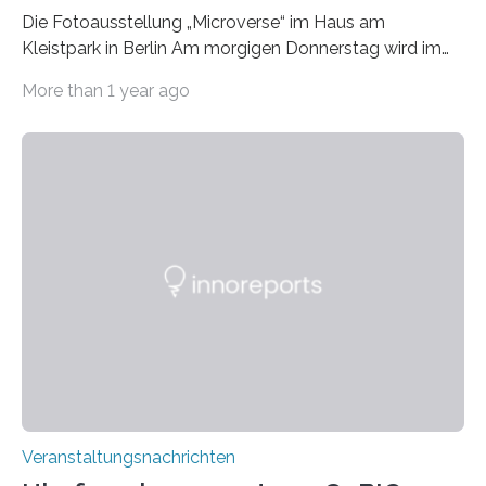
Die Fotoausstellung „Microverse“ im Haus am
Kleistpark in Berlin Am morgigen Donnerstag wird im
Haus am Kleistpark, Berlin-Schöneberg, die Ausstellung
More than 1 year ago
„Microverse“ mit Arbeiten der Fotografin Kathrin
Linkersdorff eröffnet. Die gezeigten Fotografien sind
Momentaufnahmen, die den Verfallsprozess von
Pflanzen festhalten. Die Künstlerin setzt in den
großformatigen Bildern die Schönheit, das Werden und
Vergehen der Natur künstlerisch wirkungsvoll in Szene.
Künstlerisch-wissenschaftliche Kollaboration im HU-
Labor für Mikrobiologie Für das Projekt „Microverse“ hat
Kathrin Linkersdorff gemeinsam mit der Mikrobiologin
Prof. Dr. Regine Hengge vom…
Veranstaltungsnachrichten