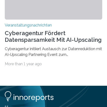
Veranstaltungsnachrichten
Cyberagentur Fördert
Datensparsamkeit Mit AI-Upscaling
Cyberagentur initiiert Austausch zur Datenreduktion mit
AI-Upscaling Partnering Event zum
Forschungsprogramm DDK – Vernetzung für
More than 1 year ago
innovative DatenverarbeitungDie Agentur für
Innovation in der Cybersicherheit GmbH (Cyberagentur)
lädt zum virtuellen Partnering Event des
Forschungsprogramms DDK ein. Im Fokus steht die
Entwicklung von Technologien zur gezielten
Datenreduktion und Rekonstruktion in schwierigen
Kommunikationsumgebungen. Das Event dient der
Vernetzung potenzieller Forschungspartner und der