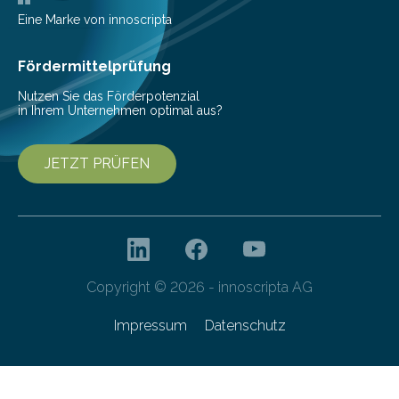
Vorbereitung der Programmausschreibung. Die
Eine Marke von innoscripta
Cyberagentur organisiert am 25. März 2025, von 14:00
bis 16:00 Uhr, ein virtuelles Partnering Event zum
Fördermittelprüfung
Forschungsprogramm „Datenrekonstruktion…
Nutzen Sie das Förderpotenzial
in Ihrem Unternehmen optimal aus?
JETZT PRÜFEN
Copyright © 2026 - innoscripta AG
Impressum
Datenschutz