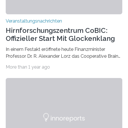
Veranstaltungsnachrichten
Hirnforschungszentrum CoBIC:
Offizieller Start Mit Glockenklang
In einem Festakt eröffnete heute Finanzminister
Professor Dr. R. Alexander Lorz das Cooperative Brain
Imaging Center (CoBIC) auf dem Campus Niederrad
More than 1 year ago
der Goethe-Universität Frankfurt. Das CoBIC ist eine
Kooperation der Goethe-Universität, des Max-Planck-
Instituts für empirische Ästhetik sowie des Ernst
Strüngmann Instituts. Es bietet den Forschenden
direkten Zugang zu einer Vielzahl hochmoderner
Spitzentechnologien, mit der die Funktionsweise des
Gehirns besser verstanden und innovative Therapien
für neurologische und psychiatrische Erkrankungen
entwickelt werden können. Die hochmodernen Geräte