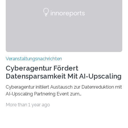
saarländischen Hochschulen im Gemeinschaftsprojekt
„QUAZAR“ mit insgesamt 1,15 Millionen Euro über vier
Jahre. Die Auftaktveranstaltung für das Förderprojekt
findet am…
Veranstaltungsnachrichten
Cyberagentur Fördert
Datensparsamkeit Mit AI-Upscaling
Cyberagentur initiiert Austausch zur Datenreduktion mit
AI-Upscaling Partnering Event zum
Forschungsprogramm DDK – Vernetzung für
More than 1 year ago
innovative DatenverarbeitungDie Agentur für
Innovation in der Cybersicherheit GmbH (Cyberagentur)
lädt zum virtuellen Partnering Event des