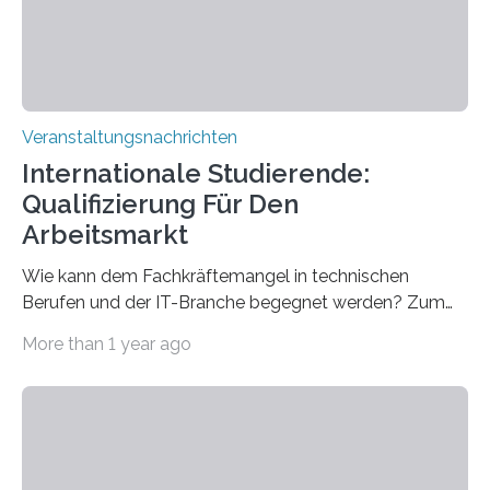
sind eingebaut, die Büros sind eingerichtet…
Veranstaltungsnachrichten
Internationale Studierende:
Qualifizierung Für Den
Arbeitsmarkt
Wie kann dem Fachkräftemangel in technischen
Berufen und der IT-Branche begegnet werden? Zum
Beispiel durch internationale Studierende, die an der
More than 1 year ago
Universität des Saarlandes und der Hochschule für
Technik und Wirtschaft des Saarlandes (htw saar) in
den MINT-Fächern ausgebildet werden und im
Anschluss in den hiesigen Arbeitsmarkt integriert
werden. Damit dies künftig noch besser gelingt, fördert
der Deutsche Akademische Austauschdienst beide