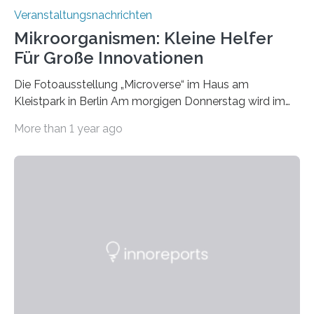
Veranstaltungsnachrichten
Mikroorganismen: Kleine Helfer
Für Große Innovationen
Die Fotoausstellung „Microverse“ im Haus am
Kleistpark in Berlin Am morgigen Donnerstag wird im
Haus am Kleistpark, Berlin-Schöneberg, die Ausstellung
More than 1 year ago
„Microverse“ mit Arbeiten der Fotografin Kathrin
Linkersdorff eröffnet. Die gezeigten Fotografien sind
Momentaufnahmen, die den Verfallsprozess von
Pflanzen festhalten. Die Künstlerin setzt in den
großformatigen Bildern die Schönheit, das Werden und
Vergehen der Natur künstlerisch wirkungsvoll in Szene.
Künstlerisch-wissenschaftliche Kollaboration im HU-
Labor für Mikrobiologie Für das Projekt „Microverse“ hat
Kathrin Linkersdorff gemeinsam mit der Mikrobiologin
Prof. Dr. Regine Hengge vom…