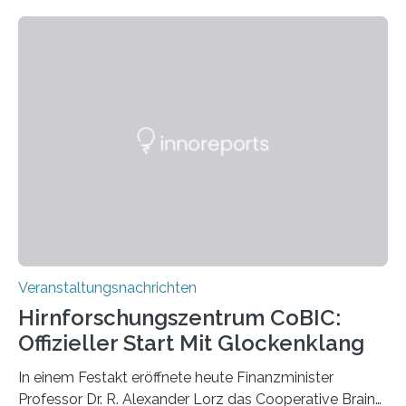
Linkersdorff eröffnet. Die gezeigten Fotografien sind
Momentaufnahmen, die den Verfallsprozess von
Pflanzen festhalten. Die Künstlerin setzt in den
großformatigen Bildern die Schönheit, das Werden und
Vergehen der Natur künstlerisch wirkungsvoll in Szene.
Künstlerisch-wissenschaftliche Kollaboration im HU-
Labor für Mikrobiologie Für das Projekt „Microverse“ hat
Kathrin Linkersdorff gemeinsam mit der Mikrobiologin
Prof. Dr. Regine Hengge vom…
Veranstaltungsnachrichten
Hirnforschungszentrum CoBIC:
Offizieller Start Mit Glockenklang
In einem Festakt eröffnete heute Finanzminister
Professor Dr. R. Alexander Lorz das Cooperative Brain