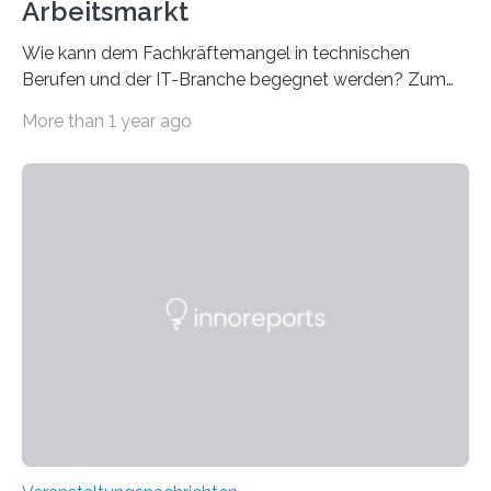
Arbeitsmarkt
Wie kann dem Fachkräftemangel in technischen
Berufen und der IT-Branche begegnet werden? Zum
Beispiel durch internationale Studierende, die an der
More than 1 year ago
Universität des Saarlandes und der Hochschule für
Technik und Wirtschaft des Saarlandes (htw saar) in
den MINT-Fächern ausgebildet werden und im
Anschluss in den hiesigen Arbeitsmarkt integriert
werden. Damit dies künftig noch besser gelingt, fördert
der Deutsche Akademische Austauschdienst beide
saarländischen Hochschulen im Gemeinschaftsprojekt
„QUAZAR“ mit insgesamt 1,15 Millionen Euro über vier
Jahre. Die Auftaktveranstaltung für das Förderprojekt
findet am…