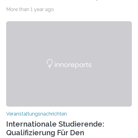
Imaging Center (CoBIC) auf dem Campus Niederrad
More than 1 year ago
der Goethe-Universität Frankfurt. Das CoBIC ist eine
Kooperation der Goethe-Universität, des Max-Planck-
Instituts für empirische Ästhetik sowie des Ernst
Strüngmann Instituts. Es bietet den Forschenden
direkten Zugang zu einer Vielzahl hochmoderner
Spitzentechnologien, mit der die Funktionsweise des
Gehirns besser verstanden und innovative Therapien
für neurologische und psychiatrische Erkrankungen
entwickelt werden können. Die hochmodernen Geräte
sind eingebaut, die Büros sind eingerichtet…
Veranstaltungsnachrichten
Internationale Studierende:
Qualifizierung Für Den