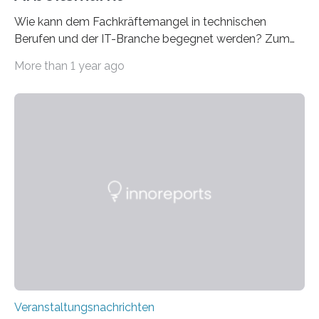
Wie kann dem Fachkräftemangel in technischen
Berufen und der IT-Branche begegnet werden? Zum
Beispiel durch internationale Studierende, die an der
More than 1 year ago
Universität des Saarlandes und der Hochschule für
Technik und Wirtschaft des Saarlandes (htw saar) in
den MINT-Fächern ausgebildet werden und im
Anschluss in den hiesigen Arbeitsmarkt integriert
werden. Damit dies künftig noch besser gelingt, fördert
der Deutsche Akademische Austauschdienst beide
saarländischen Hochschulen im Gemeinschaftsprojekt
„QUAZAR“ mit insgesamt 1,15 Millionen Euro über vier
Jahre. Die Auftaktveranstaltung für das Förderprojekt
findet am…
Veranstaltungsnachrichten