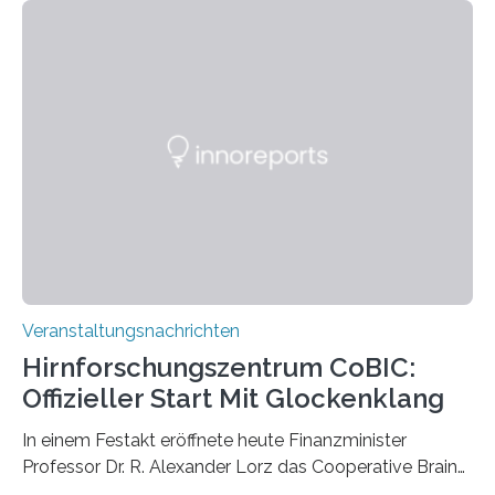
Momentaufnahmen, die den Verfallsprozess von
Pflanzen festhalten. Die Künstlerin setzt in den
großformatigen Bildern die Schönheit, das Werden und
Vergehen der Natur künstlerisch wirkungsvoll in Szene.
Künstlerisch-wissenschaftliche Kollaboration im HU-
Labor für Mikrobiologie Für das Projekt „Microverse“ hat
Kathrin Linkersdorff gemeinsam mit der Mikrobiologin
Prof. Dr. Regine Hengge vom…
Veranstaltungsnachrichten
Hirnforschungszentrum CoBIC:
Offizieller Start Mit Glockenklang
In einem Festakt eröffnete heute Finanzminister
Professor Dr. R. Alexander Lorz das Cooperative Brain
Imaging Center (CoBIC) auf dem Campus Niederrad