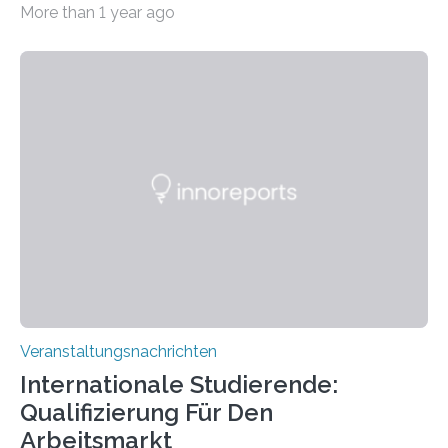
More than 1 year ago
der Goethe-Universität Frankfurt. Das CoBIC ist eine
Kooperation der Goethe-Universität, des Max-Planck-
Instituts für empirische Ästhetik sowie des Ernst
Strüngmann Instituts. Es bietet den Forschenden
direkten Zugang zu einer Vielzahl hochmoderner
Spitzentechnologien, mit der die Funktionsweise des
Gehirns besser verstanden und innovative Therapien
für neurologische und psychiatrische Erkrankungen
entwickelt werden können. Die hochmodernen Geräte
sind eingebaut, die Büros sind eingerichtet…
Veranstaltungsnachrichten
Internationale Studierende:
Qualifizierung Für Den
Arbeitsmarkt