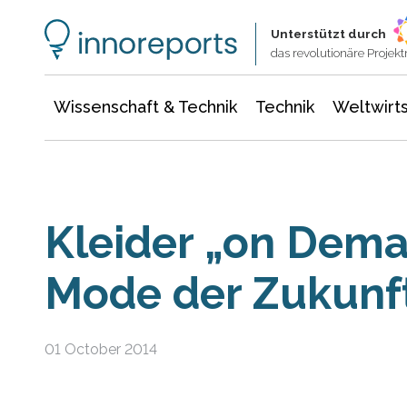
Wissenschaft & Technik
Informationstechnologie
Energie & Elektrotechnik
Unterstützt durch
das revolutionäre Proje
Wissenschaft & Technik
Technik
Weltwirts
Kleider „on Dema
Mode der Zukunf
01 October 2014