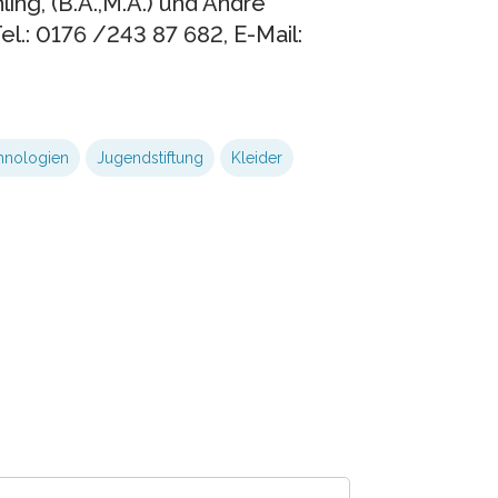
ng, (B.A.,M.A.) und André
el.: 0176 /243 87 682, E-Mail:
chnologien
Jugendstiftung
Kleider