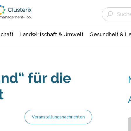
Landwirtschaft & Umwelt
Gesundheit &
Agrar- Forstwissenschaften
Unternehmensmeldungen
Biowissenschafte
Ökologie Umwelt- Naturschutz
ktmanagement-Tool
chaft
Landwirtschaft & Umwelt
Gesundheit & L
nd“ für die
t
Veranstaltungsnachrichten