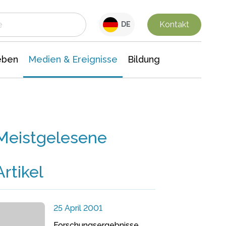
 Leben
Medien & Ereignisse
Interdisziplinäre Forschung
Veranstaltungsnachrichten
n Chemie
Gesellschaftswissenschaften
Kontakt
DE
eben
Medien & Ereignisse
Bildung
Meistgelesene
Artikel
25 April 2001
Forschungsergebnisse