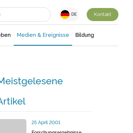
 Leben
Medien & Ereignisse
Interdisziplinäre Forschung
Veranstaltungsnachrichten
n Chemie
Gesellschaftswissenschaften
Kontakt
DE
eben
Medien & Ereignisse
Bildung
Meistgelesene
Artikel
25 April 2001
Forschungsergebnisse