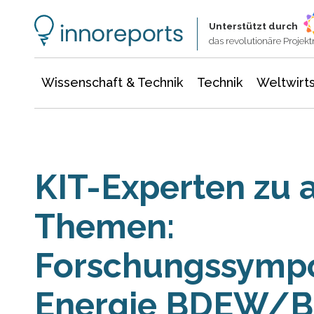
Wissenschaft & Technik
Informationstechnologie
Energie & Elektrotechnik
Unterstützt durch
das revolutionäre Proje
Wissenschaft & Technik
Technik
Weltwirts
KIT-Experten zu 
Themen:
Forschungssymp
Energie BDEW/