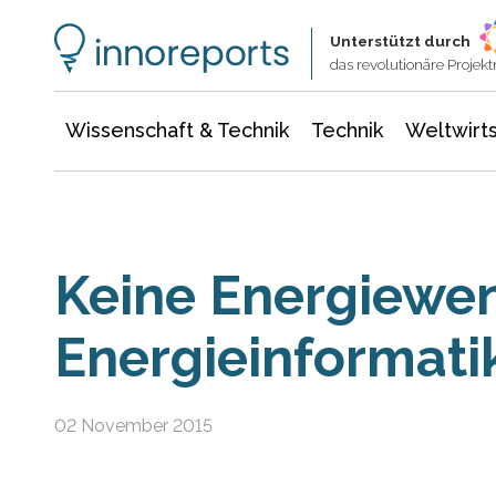
Wissenschaft & Technik
Informationstechnologie
Energie & Elektrotechnik
Unterstützt durch
das revolutionäre Proje
Wissenschaft & Technik
Technik
Weltwirts
Keine Energiewe
Energieinformati
02 November 2015