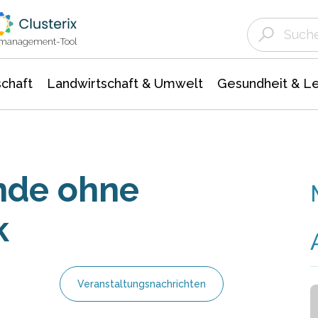
Landwirtschaft & Umwelt
Gesundheit &
Agrar- Forstwissenschaften
Unternehmensmeldungen
Biowissenschafte
Ökologie Umwelt- Naturschutz
ktmanagement-Tool
chaft
Landwirtschaft & Umwelt
Gesundheit & L
nde ohne
k
Veranstaltungsnachrichten