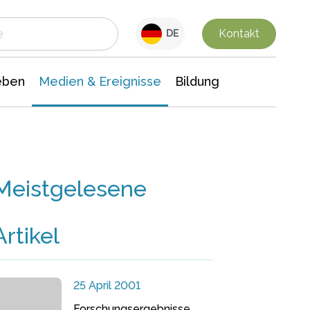
 Leben
Medien & Ereignisse
Interdisziplinäre Forschung
Veranstaltungsnachrichten
n Chemie
Gesellschaftswissenschaften
Kontakt
DE
eben
Medien & Ereignisse
Bildung
Meistgelesene
Artikel
25 April 2001
Forschungsergebnisse