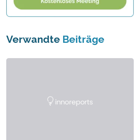
Verwandte
Beiträge