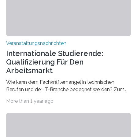
entwickelt werden können. Die hochmodernen Geräte
sind eingebaut, die Büros sind eingerichtet…
Veranstaltungsnachrichten
Internationale Studierende:
Qualifizierung Für Den
Arbeitsmarkt
Wie kann dem Fachkräftemangel in technischen
Berufen und der IT-Branche begegnet werden? Zum
Beispiel durch internationale Studierende, die an der
More than 1 year ago
Universität des Saarlandes und der Hochschule für
Technik und Wirtschaft des Saarlandes (htw saar) in
den MINT-Fächern ausgebildet werden und im
Anschluss in den hiesigen Arbeitsmarkt integriert
werden. Damit dies künftig noch besser gelingt, fördert