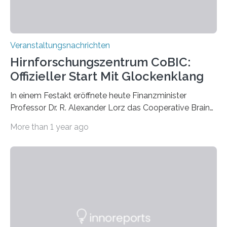
Veranstaltungsnachrichten
Hirnforschungszentrum CoBIC:
Offizieller Start Mit Glockenklang
In einem Festakt eröffnete heute Finanzminister
Professor Dr. R. Alexander Lorz das Cooperative Brain
Imaging Center (CoBIC) auf dem Campus Niederrad
More than 1 year ago
der Goethe-Universität Frankfurt. Das CoBIC ist eine
Kooperation der Goethe-Universität, des Max-Planck-
Instituts für empirische Ästhetik sowie des Ernst
Strüngmann Instituts. Es bietet den Forschenden
direkten Zugang zu einer Vielzahl hochmoderner
Spitzentechnologien, mit der die Funktionsweise des
Gehirns besser verstanden und innovative Therapien
für neurologische und psychiatrische Erkrankungen