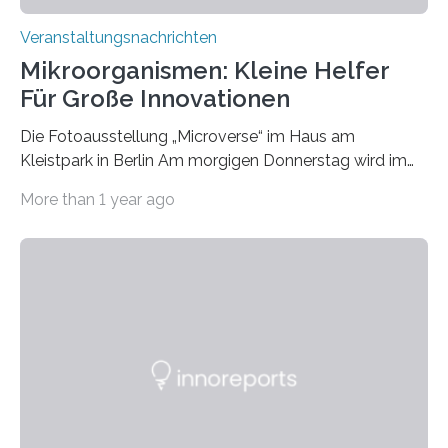
Veranstaltungsnachrichten
Mikroorganismen: Kleine Helfer
Für Große Innovationen
Die Fotoausstellung „Microverse“ im Haus am
Kleistpark in Berlin Am morgigen Donnerstag wird im
Haus am Kleistpark, Berlin-Schöneberg, die Ausstellung
More than 1 year ago
„Microverse“ mit Arbeiten der Fotografin Kathrin
Linkersdorff eröffnet. Die gezeigten Fotografien sind
Momentaufnahmen, die den Verfallsprozess von
Pflanzen festhalten. Die Künstlerin setzt in den
großformatigen Bildern die Schönheit, das Werden und
Vergehen der Natur künstlerisch wirkungsvoll in Szene.
Künstlerisch-wissenschaftliche Kollaboration im HU-
Labor für Mikrobiologie Für das Projekt „Microverse“ hat
Kathrin Linkersdorff gemeinsam mit der Mikrobiologin
Prof. Dr. Regine Hengge vom…