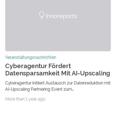
der Deutsche Akademische Austauschdienst beide
saarländischen Hochschulen im Gemeinschaftsprojekt
„QUAZAR“ mit insgesamt 1,15 Millionen Euro über vier
Jahre. Die Auftaktveranstaltung für das Förderprojekt
findet am…
Veranstaltungsnachrichten
Cyberagentur Fördert
Datensparsamkeit Mit AI-Upscaling
Cyberagentur initiiert Austausch zur Datenreduktion mit
AI-Upscaling Partnering Event zum
Forschungsprogramm DDK – Vernetzung für
More than 1 year ago
innovative DatenverarbeitungDie Agentur für
Innovation in der Cybersicherheit GmbH (Cyberagentur)
lädt zum virtuellen Partnering Event des