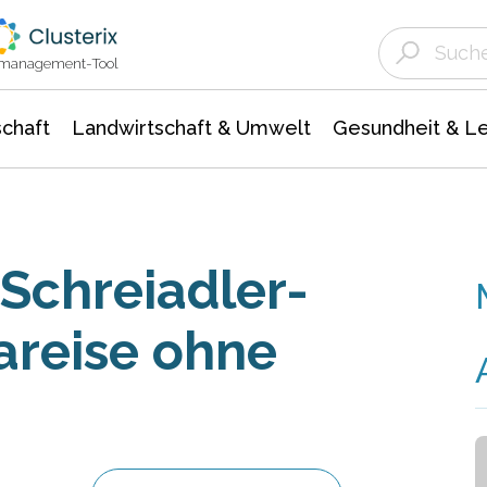
Landwirtschaft & Umwelt
Gesundheit &
Agrar- Forstwissenschaften
Unternehmensmeldungen
Biowissenschafte
Ökologie Umwelt- Naturschutz
ktmanagement-Tool
chaft
Landwirtschaft & Umwelt
Gesundheit & L
 Schreiadler-
areise ohne