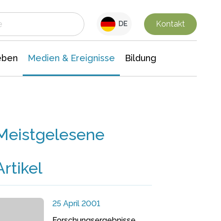
 Leben
Medien & Ereignisse
Interdisziplinäre Forschung
Veranstaltungsnachrichten
n Chemie
Gesellschaftswissenschaften
Kontakt
DE
eben
Medien & Ereignisse
Bildung
Meistgelesene
Artikel
25 April 2001
Forschungsergebnisse