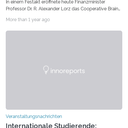
In einem Festakt eröffnete heute Finanzminister
Professor Dr. R. Alexander Lorz das Cooperative Brain
Imaging Center (CoBIC) auf dem Campus Niederrad
More than 1 year ago
der Goethe-Universität Frankfurt. Das CoBIC ist eine
Kooperation der Goethe-Universität, des Max-Planck-
Instituts für empirische Ästhetik sowie des Ernst
Strüngmann Instituts. Es bietet den Forschenden
direkten Zugang zu einer Vielzahl hochmoderner
Spitzentechnologien, mit der die Funktionsweise des
Gehirns besser verstanden und innovative Therapien
für neurologische und psychiatrische Erkrankungen
entwickelt werden können. Die hochmodernen Geräte
sind eingebaut, die Büros sind eingerichtet…
Veranstaltungsnachrichten
Internationale Studierende: