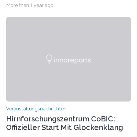
Haus am Kleistpark, Berlin-Schöneberg, die Ausstellung
More than 1 year ago
„Microverse“ mit Arbeiten der Fotografin Kathrin
Linkersdorff eröffnet. Die gezeigten Fotografien sind
Momentaufnahmen, die den Verfallsprozess von
Pflanzen festhalten. Die Künstlerin setzt in den
großformatigen Bildern die Schönheit, das Werden und
Vergehen der Natur künstlerisch wirkungsvoll in Szene.
Künstlerisch-wissenschaftliche Kollaboration im HU-
Labor für Mikrobiologie Für das Projekt „Microverse“ hat
Kathrin Linkersdorff gemeinsam mit der Mikrobiologin
Prof. Dr. Regine Hengge vom…
Veranstaltungsnachrichten
Hirnforschungszentrum CoBIC:
Offizieller Start Mit Glockenklang