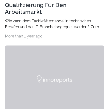
Qualifizierung Für Den
Arbeitsmarkt
Wie kann dem Fachkräftemangel in technischen
Berufen und der IT-Branche begegnet werden? Zum
Beispiel durch internationale Studierende, die an der
More than 1 year ago
Universität des Saarlandes und der Hochschule für
Technik und Wirtschaft des Saarlandes (htw saar) in
den MINT-Fächern ausgebildet werden und im
Anschluss in den hiesigen Arbeitsmarkt integriert
werden. Damit dies künftig noch besser gelingt, fördert
der Deutsche Akademische Austauschdienst beide
saarländischen Hochschulen im Gemeinschaftsprojekt
„QUAZAR“ mit insgesamt 1,15 Millionen Euro über vier
Jahre. Die Auftaktveranstaltung für das Förderprojekt
findet am…