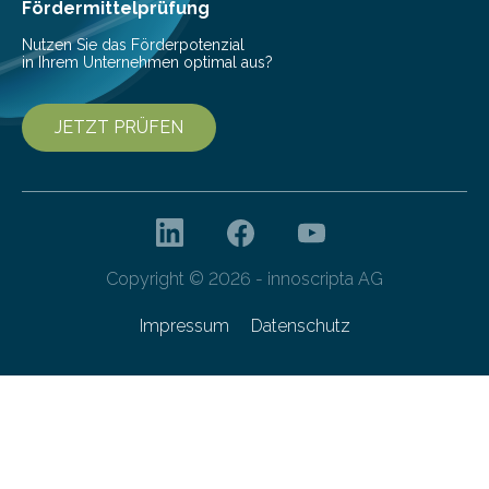
bis 16:00 Uhr, ein virtuelles Partnering Event zum
Fördermittelprüfung
Forschungsprogramm „Datenrekonstruktion…
Nutzen Sie das Förderpotenzial
in Ihrem Unternehmen optimal aus?
JETZT PRÜFEN
Copyright © 2026 - innoscripta AG
Impressum
Datenschutz