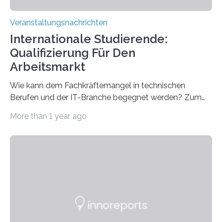
Veranstaltungsnachrichten
Internationale Studierende:
Qualifizierung Für Den
Arbeitsmarkt
Wie kann dem Fachkräftemangel in technischen
Berufen und der IT-Branche begegnet werden? Zum
Beispiel durch internationale Studierende, die an der
More than 1 year ago
Universität des Saarlandes und der Hochschule für
Technik und Wirtschaft des Saarlandes (htw saar) in
den MINT-Fächern ausgebildet werden und im
Anschluss in den hiesigen Arbeitsmarkt integriert
werden. Damit dies künftig noch besser gelingt, fördert
der Deutsche Akademische Austauschdienst beide
saarländischen Hochschulen im Gemeinschaftsprojekt
„QUAZAR“ mit insgesamt 1,15 Millionen Euro über vier
Jahre. Die Auftaktveranstaltung für das Förderprojekt