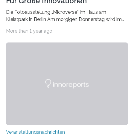
Für Große Innovationen
Die Fotoausstellung „Microverse“ im Haus am
Kleistpark in Berlin Am morgigen Donnerstag wird im
Haus am Kleistpark, Berlin-Schöneberg, die Ausstellung
More than 1 year ago
„Microverse“ mit Arbeiten der Fotografin Kathrin
Linkersdorff eröffnet. Die gezeigten Fotografien sind
Momentaufnahmen, die den Verfallsprozess von
Pflanzen festhalten. Die Künstlerin setzt in den
großformatigen Bildern die Schönheit, das Werden und
Vergehen der Natur künstlerisch wirkungsvoll in Szene.
Künstlerisch-wissenschaftliche Kollaboration im HU-
Labor für Mikrobiologie Für das Projekt „Microverse“ hat
Kathrin Linkersdorff gemeinsam mit der Mikrobiologin
Prof. Dr. Regine Hengge vom…
Veranstaltungsnachrichten