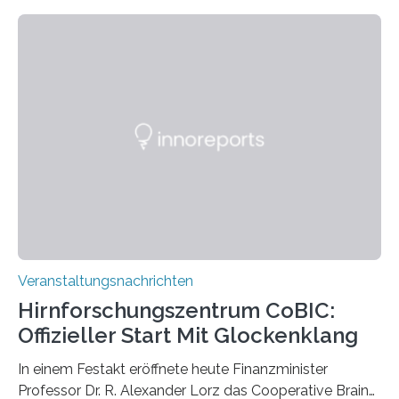
Linkersdorff eröffnet. Die gezeigten Fotografien sind
Momentaufnahmen, die den Verfallsprozess von
Pflanzen festhalten. Die Künstlerin setzt in den
großformatigen Bildern die Schönheit, das Werden und
Vergehen der Natur künstlerisch wirkungsvoll in Szene.
Künstlerisch-wissenschaftliche Kollaboration im HU-
Labor für Mikrobiologie Für das Projekt „Microverse“ hat
Kathrin Linkersdorff gemeinsam mit der Mikrobiologin
Prof. Dr. Regine Hengge vom…
Veranstaltungsnachrichten
Hirnforschungszentrum CoBIC:
Offizieller Start Mit Glockenklang
In einem Festakt eröffnete heute Finanzminister
Professor Dr. R. Alexander Lorz das Cooperative Brain