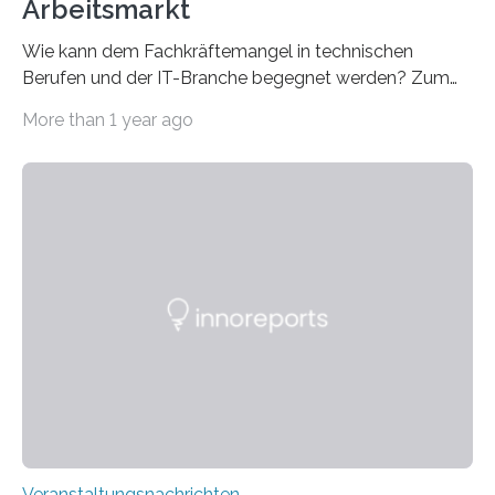
Arbeitsmarkt
Wie kann dem Fachkräftemangel in technischen
Berufen und der IT-Branche begegnet werden? Zum
Beispiel durch internationale Studierende, die an der
More than 1 year ago
Universität des Saarlandes und der Hochschule für
Technik und Wirtschaft des Saarlandes (htw saar) in
den MINT-Fächern ausgebildet werden und im
Anschluss in den hiesigen Arbeitsmarkt integriert
werden. Damit dies künftig noch besser gelingt, fördert
der Deutsche Akademische Austauschdienst beide
saarländischen Hochschulen im Gemeinschaftsprojekt
„QUAZAR“ mit insgesamt 1,15 Millionen Euro über vier
Jahre. Die Auftaktveranstaltung für das Förderprojekt
findet am…
Veranstaltungsnachrichten