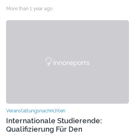
Imaging Center (CoBIC) auf dem Campus Niederrad
More than 1 year ago
der Goethe-Universität Frankfurt. Das CoBIC ist eine
Kooperation der Goethe-Universität, des Max-Planck-
Instituts für empirische Ästhetik sowie des Ernst
Strüngmann Instituts. Es bietet den Forschenden
direkten Zugang zu einer Vielzahl hochmoderner
Spitzentechnologien, mit der die Funktionsweise des
Gehirns besser verstanden und innovative Therapien
für neurologische und psychiatrische Erkrankungen
entwickelt werden können. Die hochmodernen Geräte
sind eingebaut, die Büros sind eingerichtet…
Veranstaltungsnachrichten
Internationale Studierende:
Qualifizierung Für Den