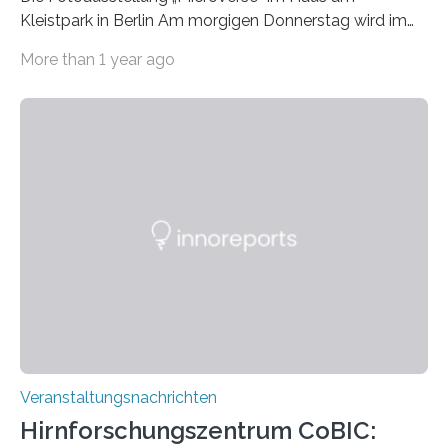
Kleistpark in Berlin Am morgigen Donnerstag wird im
Haus am Kleistpark, Berlin-Schöneberg, die Ausstellung
More than 1 year ago
„Microverse“ mit Arbeiten der Fotografin Kathrin
Linkersdorff eröffnet. Die gezeigten Fotografien sind
Momentaufnahmen, die den Verfallsprozess von
Pflanzen festhalten. Die Künstlerin setzt in den
großformatigen Bildern die Schönheit, das Werden und
Vergehen der Natur künstlerisch wirkungsvoll in Szene.
Künstlerisch-wissenschaftliche Kollaboration im HU-
Labor für Mikrobiologie Für das Projekt „Microverse“ hat
Kathrin Linkersdorff gemeinsam mit der Mikrobiologin
Prof. Dr. Regine Hengge vom…
Veranstaltungsnachrichten
Hirnforschungszentrum CoBIC: