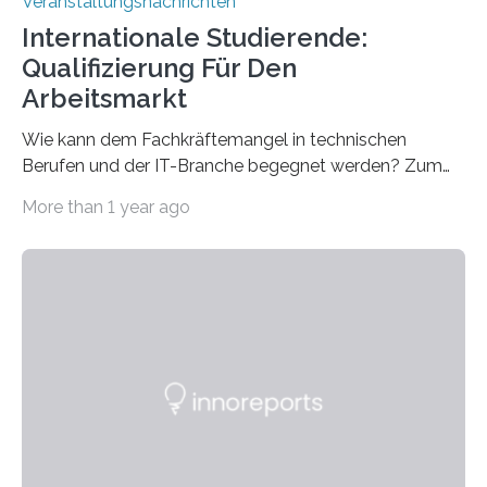
Veranstaltungsnachrichten
Internationale Studierende:
Qualifizierung Für Den
Arbeitsmarkt
Wie kann dem Fachkräftemangel in technischen
Berufen und der IT-Branche begegnet werden? Zum
Beispiel durch internationale Studierende, die an der
More than 1 year ago
Universität des Saarlandes und der Hochschule für
Technik und Wirtschaft des Saarlandes (htw saar) in
den MINT-Fächern ausgebildet werden und im
Anschluss in den hiesigen Arbeitsmarkt integriert
werden. Damit dies künftig noch besser gelingt, fördert
der Deutsche Akademische Austauschdienst beide
saarländischen Hochschulen im Gemeinschaftsprojekt
„QUAZAR“ mit insgesamt 1,15 Millionen Euro über vier
Jahre. Die Auftaktveranstaltung für das Förderprojekt
findet am…