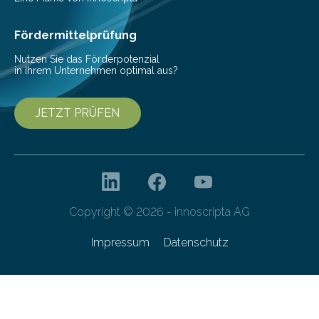
Cyberagentur organisiert am 25. März 2025, von 14:00
bis 16:00 Uhr, ein virtuelles Partnering Event zum
Fördermittelprüfung
Forschungsprogramm „Datenrekonstruktion…
Nutzen Sie das Förderpotenzial
in Ihrem Unternehmen optimal aus?
JETZT PRÜFEN
Copyright © 2026 - innoscripta AG
Impressum
Datenschutz