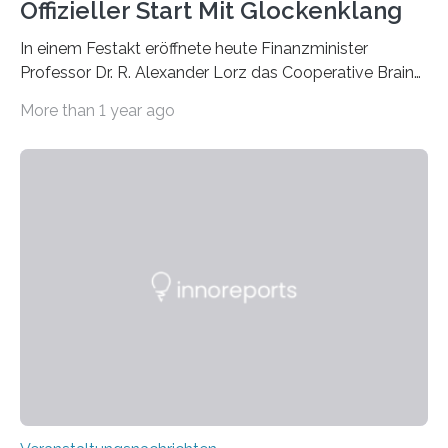
Offizieller Start Mit Glockenklang
In einem Festakt eröffnete heute Finanzminister
Professor Dr. R. Alexander Lorz das Cooperative Brain
Imaging Center (CoBIC) auf dem Campus Niederrad
More than 1 year ago
der Goethe-Universität Frankfurt. Das CoBIC ist eine
Kooperation der Goethe-Universität, des Max-Planck-
Instituts für empirische Ästhetik sowie des Ernst
Strüngmann Instituts. Es bietet den Forschenden
direkten Zugang zu einer Vielzahl hochmoderner
Spitzentechnologien, mit der die Funktionsweise des
Gehirns besser verstanden und innovative Therapien
für neurologische und psychiatrische Erkrankungen
entwickelt werden können. Die hochmodernen Geräte
sind eingebaut, die Büros sind eingerichtet…